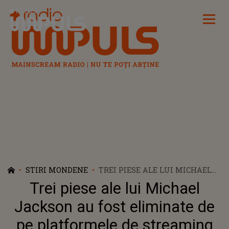
Radio Impuls
STIRI MONDENE
TREI PIESE ALE LUI MICHAEL
JACKSON AU FOST ELIMINATE
Trei piese ale lui Michael
DE PE PLATFORMELE DE
STREAMING
Jackson au fost eliminate de
pe platformele de streaming