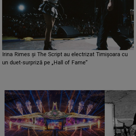
HOROSCOP 6 august 2026
pt au electrizat Timișoara cu
câștige mai mulți bani. O
all of Fame”
poate schimba situația f