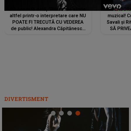
De această dată, "Dilaila" se simte
COLABORAR
altfel printr-o interpretare care NU
muzical! C
POATE FI TRECUTĂ CU VEDEREA
Savali și Ri
de public! Alexandra Căpitănescu
SĂ PRIV
a lansat VERSIUNEA LIVE a piesei
DIVERTISMENT