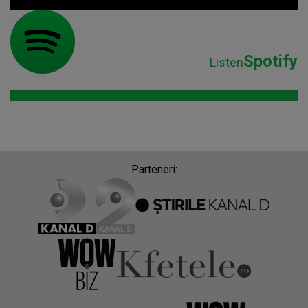
Spotify
Listen
Parteneri: