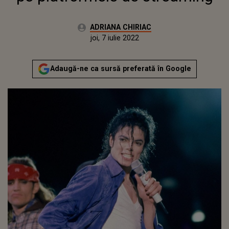
Autor:
ADRIANA CHIRIAC
Publicat:
joi, 7 iulie 2022
Actualizat:
joi, 7 iulie 2022
Adaugă-ne ca sursă preferată în Google