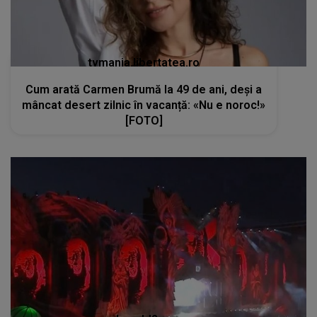
tvmania.libertatea.ro
Cum arată Carmen Brumă la 49 de ani, deși a
mâncat desert zilnic în vacanță: «Nu e noroc!»
[FOTO]