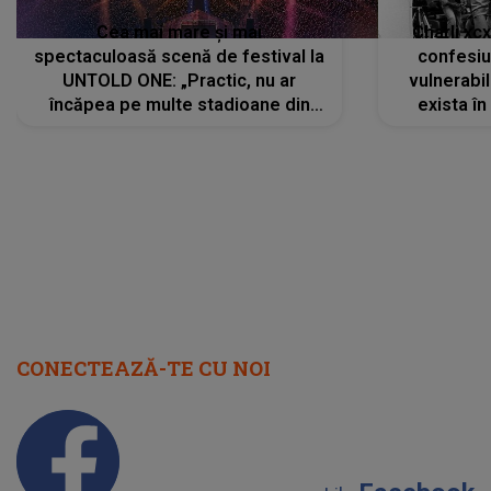
Cea mai mare și mai
Charli xc
spectaculoasă scenă de festival la
confesiu
UNTOLD ONE: „Practic, nu ar
vulnerabil
încăpea pe multe stadioane din
exista în
lume”. Evenimentul începe joi, 6
august 2026
CONECTEAZĂ-TE CU NOI