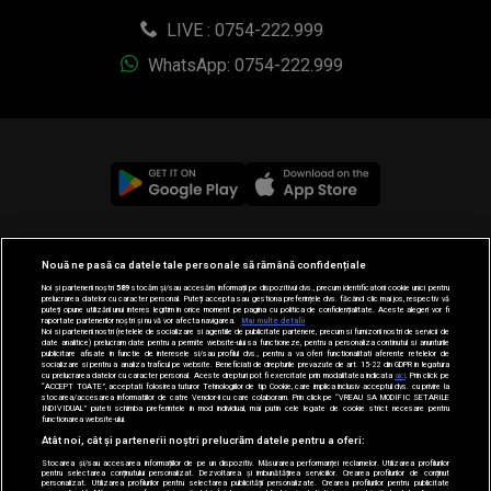
LIVE : 0754-222.999
WhatsApp: 0754-222.999
© 2019-2026 DOGAN MEDIA INTERNATIONAL SA, Toate
Nouă ne pasă ca datele tale personale să rămână confidențiale
drepturile rezervate.
Noi și partenerii noștri
589
stocăm și/sau accesăm informații pe dispozitivul dvs., precum identificatorii cookie unici pentru
prelucrarea datelor cu caracter personal. Puteți accepta sau gestiona preferințele dvs. făcând clic mai jos, respectiv vă
puteți opune utilizării unui interes legitim în orice moment pe pagina cu politica de confidențialitate. Aceste alegeri vor fi
raportate partenerilor noștri și nu vă vor afecta navigarea.
Mai multe detalii
Noi si partenerii nostri (retelele de socializare si agentiile de publicitate partenere, precum si furnizorii nostri de servicii de
date analitice) prelucram date pentru a permite website-ului sa functioneze, pentru a personaliza continutul si anunturile
publicitare afisate in functie de interesele si/sau profilul dvs., pentru a va oferi functionalitati aferente retelelor de
socializare si pentru a analiza traficul pe website. Beneficiati de drepturile prevazute de art. 15-22 din GDPR in legatura
cu prelucrarea datelor cu caracter personal. Aceste drepturi pot fi exercitate prin modalitatea indicata
aici
. Prin click pe
“ACCEPT TOATE”, acceptati folosirea tuturor Tehnologiilor de tip Cookie, care implica inclusiv acceptul dvs. cu privire la
stocarea/accesarea informatiilor de catre Vendor-ii cu care colaboram. Prin click pe “VREAU SA MODIFIC SETARILE
INDIVIDUAL” puteti schimba preferintele in mod individual, mai putin cele legate de cookie strict necesare pentru
functionarea website-ului.
Atât noi, cât și partenerii noștri prelucrăm datele pentru a oferi:
Stocarea și/sau accesarea informațiilor de pe un dispozitiv. Măsurarea performanței reclamelor. Utilizarea profilurilor
pentru selectarea conținutului personalizat. Dezvoltarea și îmbunătățirea serviciilor. Crearea profilurilor de conținut
personalizat. Utilizarea profilurilor pentru selectarea publicității personalizate. Crearea profilurilor pentru publicitate