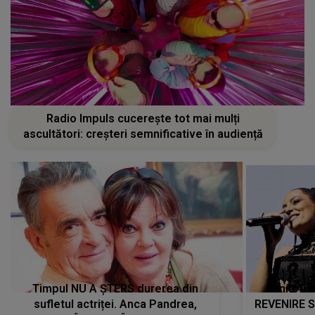
Radio Impuls cucerește tot mai mulți
ascultători: creșteri semnificative în audiență
Timpul NU A ȘTERS durerea din
Tania Tu
sufletul actriței. Anca Pandrea,
REVENIRE 