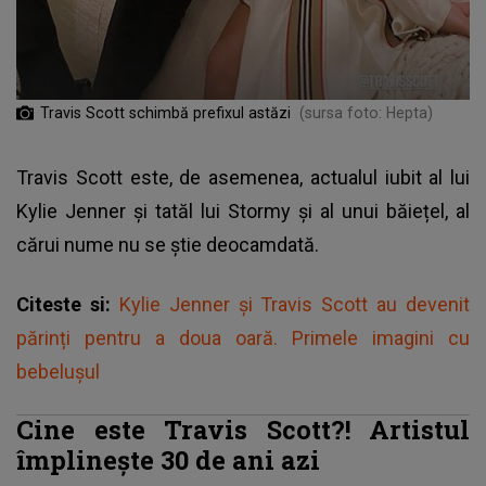
Travis Scott schimbă prefixul astăzi
(sursa foto: Hepta)
Travis Scott este, de asemenea, actualul iubit al lui
Kylie Jenner și tatăl lui Stormy și al unui băiețel, al
cărui nume nu se știe deocamdată.
Citeste si:
Kylie Jenner și Travis Scott au devenit
părinți pentru a doua oară. Primele imagini cu
bebelușul
Cine este Travis Scott?! Artistul
împlinește 30 de ani azi