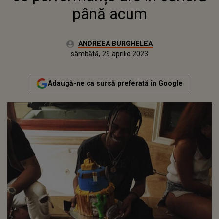
până acum
Autor:
ANDREEA BURGHELEA
Publicat:
sâmbătă, 30 aprilie 2022
Actualizat:
sâmbătă, 29 aprilie 2023
Adaugă-ne ca sursă preferată în Google