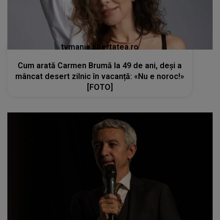
tvmania.libertatea.ro
Cum arată Carmen Brumă la 49 de ani, deși a
mâncat desert zilnic în vacanță: «Nu e noroc!»
[FOTO]