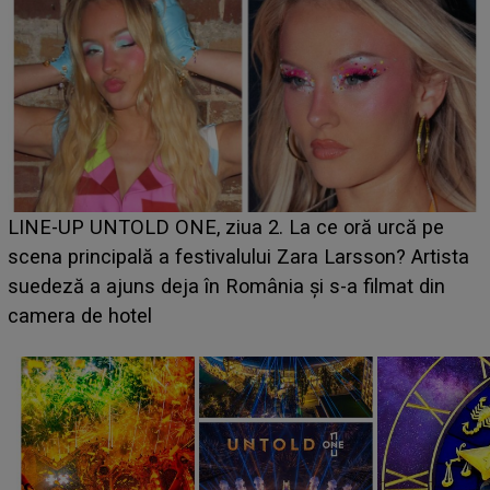
Ce a dezvăluit noua concurentă din "Casa Iubirii" l-a
luat prin surprindere pe Emanuel. CINE ESTE
BĂIATUL VIZAT de Alexandra?! Aflându-se în fața
faptului împlinit, A RECUNOSCUT IMEDIAT: "Am
avut..."