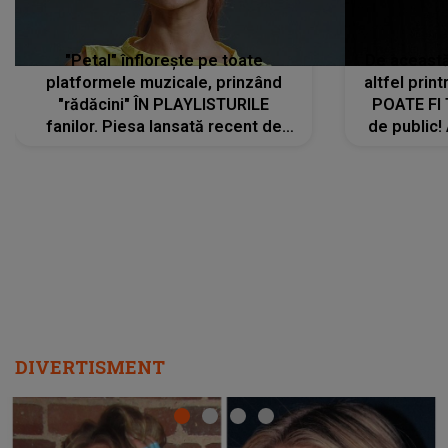
"Petal" înflorește pe toate
De această 
platformele muzicale, prinzând
altfel prin
"rădăcini" ÎN PLAYLISTURILE
POATE FI
fanilor. Piesa lansată recent de
de public!
Ariana Grande îi face pe
a lansat V
ascultători SĂ O ASCULTE PE
REPEAT
DIVERTISMENT