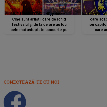
LINE-UP UNTOLD ONE, prima zi.
HOROSCOP 
Cine sunt artiștii care deschid
care scap
festivalul și de la ce ore au loc
nou capitol
cele mai așteptate concerte pe
care a
scena principală?
perioadă 
CONECTEAZĂ-TE CU NOI