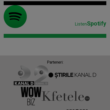
Spotify
Listen
Parteneri: