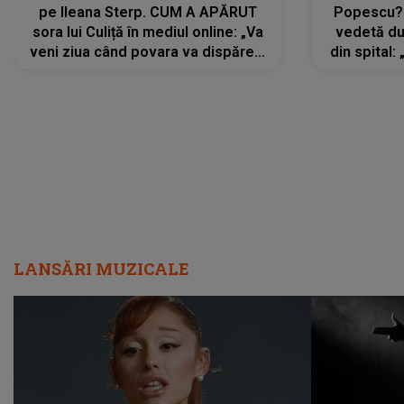
pe Ileana Sterp. CUM A APĂRUT
Popescu?
sora lui Culiță în mediul online: „Va
vedetă du
veni ziua când povara va dispărea,
din spital:
iar lacrimile...”
LANSĂRI MUZICALE