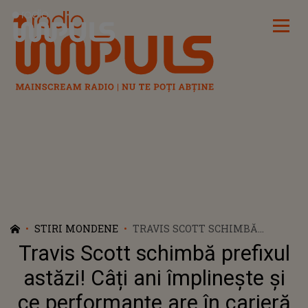
Radio Impuls
STIRI MONDENE
TRAVIS SCOTT SCHIMBĂ
PREFIXUL ASTĂZI! CÂȚI ANI
Travis Scott schimbă prefixul
ÎMPLINEȘTE ȘI CE
PERFORMANȚE ARE ÎN
astăzi! Câți ani împlinește și
CARIERĂ PÂNĂ ACUM
ce performanțe are în carieră