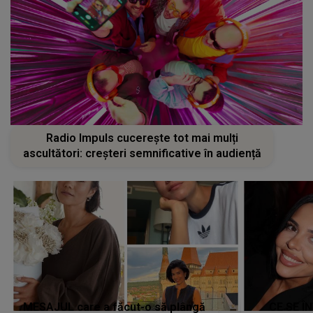
Radio Impuls cucerește tot mai mulți
ascultători: creșteri semnificative în audiență
MESAJUL care a făcut-o să plângă
CE SE Î