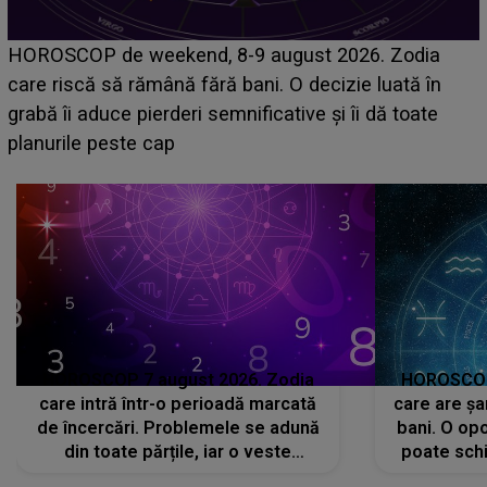
Emanuel a ținut ACEST DETALIU ASCUNS până
acum! În fața Alexandrei, concurentul din Casa Iubirii
face o MĂRTURISIRE NEAȘTEPTATĂ despre mama
sa: "I-am spus și ei în față, eu nu te iubesc pentru
că..."
HOROSCOP 7 august 2026. Zodia
HOROSCOP 
care intră într-o perioadă marcată
care are șa
de încercări. Problemele se adună
bani. O opo
din toate părțile, iar o veste
poate schi
neașteptată îi dă planurile peste
la