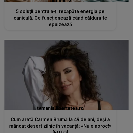
femeia.ro
5 soluții pentru a-ți recăpăta energia pe
caniculă. Ce funcționează când căldura te
epuizează
tvmania.libertatea.ro
Cum arată Carmen Brumă la 49 de ani, deși a
mâncat desert zilnic în vacanță: «Nu e noroc!»
[FOTO]