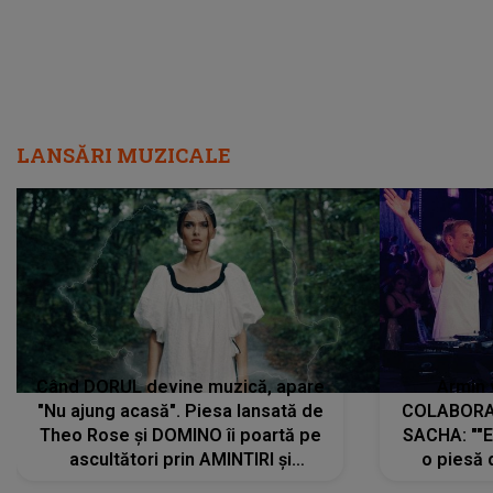
LANSĂRI MUZICALE
Când DORUL devine muzică, apare
Armin 
"Nu ajung acasă". Piesa lansată de
COLABORAR
Theo Rose și DOMINO îi poartă pe
SACHA: ""E
ascultători prin AMINTIRI și
o piesă 
REGĂSIRI, iar drumul emoțiilor
imediat pre