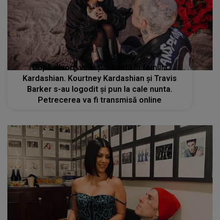
După divorţ, vine şi o nuntă în familia
Kardashian. Kourtney Kardashian și Travis
Barker s-au logodit și pun la cale nunta.
Petrecerea va fi transmisă online