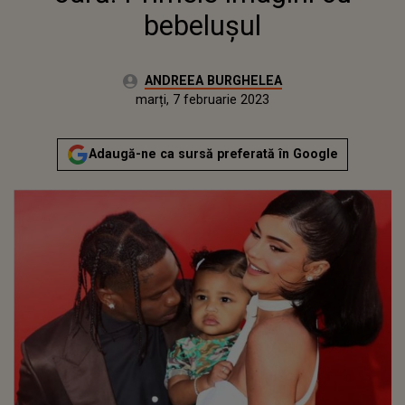
bebelușul
Autor:
ANDREEA BURGHELEA
Publicat:
luni, 7 februarie 2022
Actualizat:
marți, 7 februarie 2023
Adaugă-ne ca sursă preferată în Google