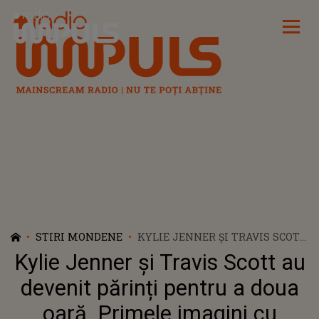
Radio Impuls
STIRI MONDENE
KYLIE JENNER ȘI TRAVIS SCOTT
AU DEVENIT PĂRINȚI PENTRU
Kylie Jenner și Travis Scott au
A DOUA OARĂ. PRIMELE
IMAGINI CU BEBELUȘUL
devenit părinți pentru a doua
oară. Primele imagini cu