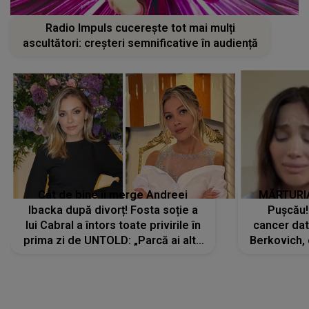
Radio Impuls cucerește tot mai mulți
ascultători: creșteri semnificative în audiență
Cât de bine îi merge Andreei
MĂRTURIA
Ibacka după divorț! Fosta soție a
Pușcău!
lui Cabral a întors toate privirile în
cancer dato
prima zi de UNTOLD: „Parcă ai altă
Berkovich, 
strălucire, emani putere,
accident ru
încredere, siguranță...”
Dacă nu 