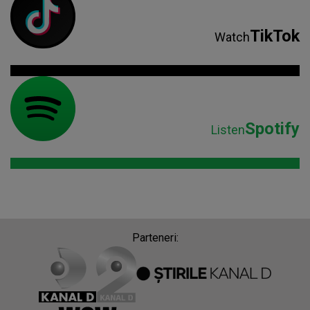
TikTok
Watch
Spotify
Listen
Parteneri: