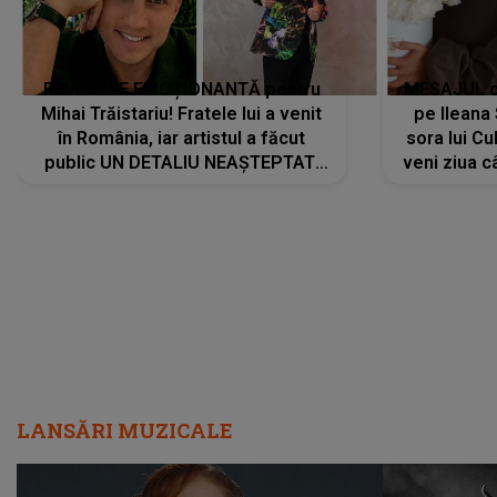
REVEDERE EMOȚIONANTĂ pentru
MESAJUL ca
Mihai Trăistariu! Fratele lui a venit
pe Ilean
în România, iar artistul a făcut
sora lui Cu
public UN DETALIU NEAȘTEPTAT:
veni ziua c
"Nu știu ce să-i zic. Voi ce spuneți
? Să se..."
LANSĂRI MUZICALE