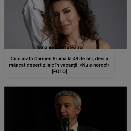
tvmania.libertatea.ro
Cum arată Carmen Brumă la 49 de ani, deși a
mâncat desert zilnic în vacanță: «Nu e noroc!»
[FOTO]