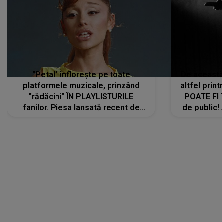
"Petal" înflorește pe toate
De această 
platformele muzicale, prinzând
altfel prin
"rădăcini" ÎN PLAYLISTURILE
POATE FI
fanilor. Piesa lansată recent de
de public!
Ariana Grande îi face pe
a lansat V
ascultători SĂ O ASCULTE PE
REPEAT