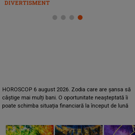
DIVERTISMENT
LINE-UP UNTOLD ONE, ziua 2. La ce 
are are șansa să
scena principală a festivalului Zara L
te neașteptată îi
suedeză a ajuns deja în România și s-
a început de lună
camera de hotel