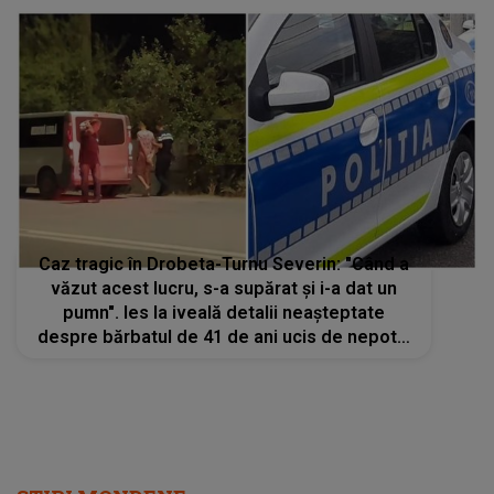
Caz tragic în Drobeta-Turnu Severin: "Când a
văzut acest lucru, s-a supărat și i-a dat un
pumn". Ies la iveală detalii neaşteptate
despre bărbatul de 41 de ani ucis de nepotul
de 28 de ani