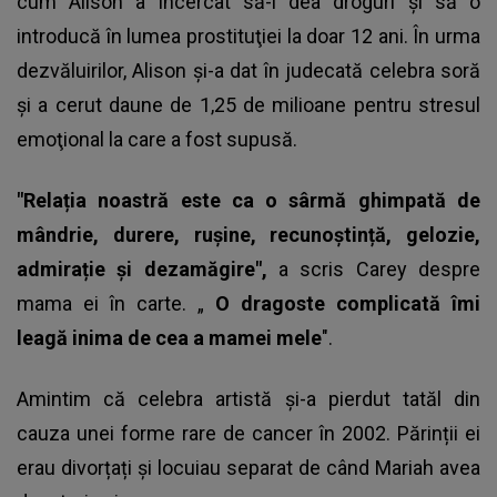
cum Alison a încercat să-i dea droguri şi să o
introducă în lumea prostituţiei la doar 12 ani. În urma
dezvăluirilor, Alison și-a dat în judecată celebra soră
şi a cerut daune de 1,25 de milioane pentru stresul
emoţional la care a fost supusă.
"Relația noastră este ca o sârmă ghimpată de
mândrie, durere, rușine, recunoștință, gelozie,
admirație și dezamăgire",
a scris Carey despre
mama ei în carte. „
O dragoste complicată îmi
leagă inima de cea a mamei mele
".
Amintim că celebra artistă și-a pierdut tatăl din
cauza unei forme rare de cancer în 2002. Părinții ei
erau divorțați și locuiau separat de când Mariah avea