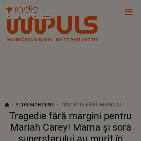
Radio Impuls
STIRI MONDENE
TRAGEDIE FĂRĂ MARGINI
PENTRU MARIAH CAREY!
Tragedie fără margini pentru
MAMA ȘI SORA
SUPERSTARULUI AU MURIT ÎN
Mariah Carey! Mama și sora
ACEEAȘI ZI: "INIMA MEA ESTE
superstarului au murit în
FRÂNTĂ"