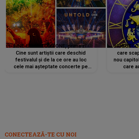
LINE-UP UNTOLD ONE, prima zi.
HOROSCOP 
Cine sunt artiștii care deschid
care scap
festivalul și de la ce ore au loc
nou capitol
cele mai așteptate concerte pe
care a
scena principală?
perioadă 
CONECTEAZĂ-TE CU NOI