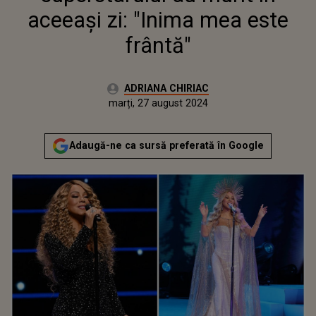
aceeași zi: "Inima mea este
frântă"
Autor:
ADRIANA CHIRIAC
Publicat:
marți, 27 august 2024
Actualizat:
marți, 27 august 2024
Adaugă-ne ca sursă preferată în Google