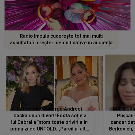
Radio Impuls cucerește tot mai mulți
ascultători: creșteri semnificative în audiență
Cât de bine îi merge Andreei
MĂRTURIA
Ibacka după divorț! Fosta soție a
Pușcău!
lui Cabral a întors toate privirile în
cancer dato
prima zi de UNTOLD: „Parcă ai altă
Berkovich, 