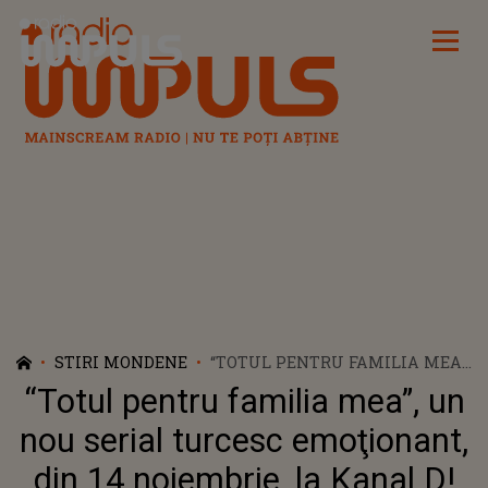
Radio Impuls
STIRI MONDENE
“TOTUL PENTRU FAMILIA MEA”,
UN NOU SERIAL TURCESC
“Totul pentru familia mea”, un
EMOŢIONANT, DIN 14
NOIEMBRIE, LA KANAL D!
nou serial turcesc emoţionant,
din 14 noiembrie, la Kanal D!