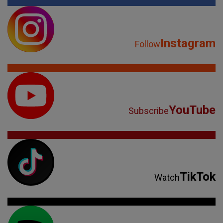
Instagram
Follow
YouTube
Subscribe
TikTok
Watch