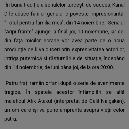
În buna tradiţie a serialelor turceşti de succes, Kanal
D le aduce fanilor genului o poveste impresionantă:
“Totul pentru familia mea”, din 14 noiembrie. Serialul
“Aripi frânte” ajunge la final joi, 10 noiembrie, iar cei
din faţa micilor ecrane vor avea parte de o noua
producţie ce îi va cuceri prin expresivitatea actorilor,
intriga puternică şi răsturnările de situaţie, începând
din 14 noiembrie, de luni pâna joi, de la ora 20:00.
Patru fraţi ramân orfani după o serie de evenimente
tragice. În spatele acestor întâmplări se află
maleficul Afik Atakul (interpretat de Celil Nalçakan),
un om care îşi va pune amprenta asupra vieţii celor
patru.