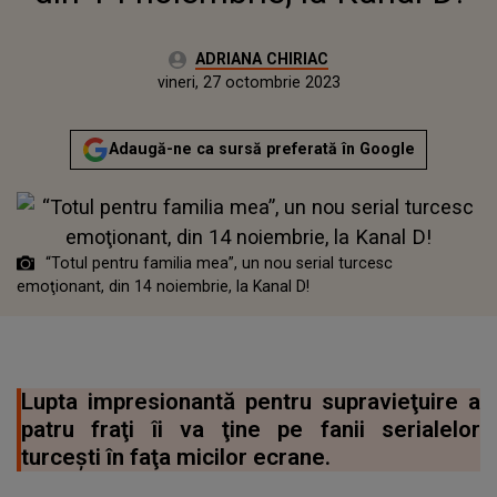
Autor:
ADRIANA CHIRIAC
Publicat:
joi, 27 octombrie 2022
Actualizat:
vineri, 27 octombrie 2023
Adaugă-ne ca sursă preferată în Google
“Totul pentru familia mea”, un nou serial turcesc
emoţionant, din 14 noiembrie, la Kanal D!
Lupta impresionantă pentru supravieţuire a
patru fraţi îi va ţine pe fanii serialelor
turceşti în faţa micilor ecrane.