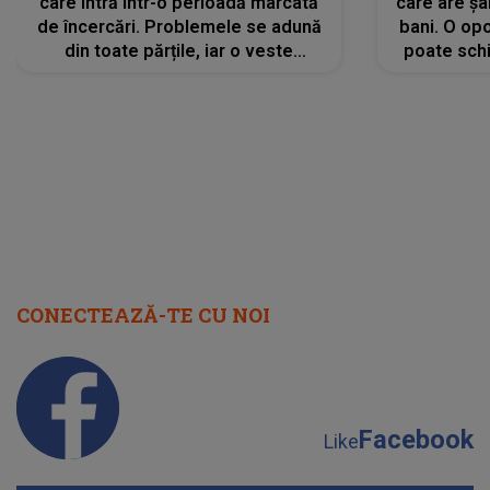
care intră într-o perioadă marcată
care are șa
de încercări. Problemele se adună
bani. O opo
din toate părțile, iar o veste
poate schi
neașteptată îi dă planurile peste
la
cap
CONECTEAZĂ-TE CU NOI
Facebook
Like