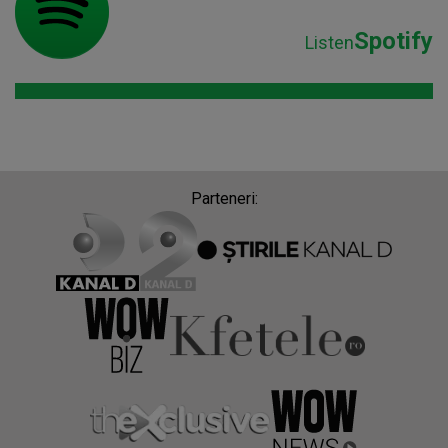
Spotify
Listen
Parteneri: