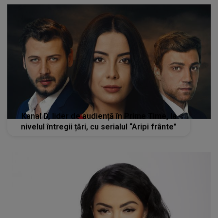
Kanal D, lider de audiență în Prime Time, la
nivelul întregii țări, cu serialul “Aripi frânte”