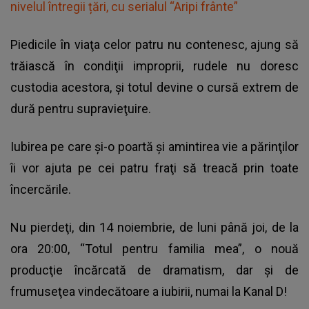
nivelul întregii țări, cu serialul “Aripi frânte”
Piedicile în viaţa celor patru nu contenesc, ajung să
trăiască în condiţii improprii, rudele nu doresc
custodia acestora, şi totul devine o cursă extrem de
dură pentru supravieţuire.
Iubirea pe care şi-o poartă şi amintirea vie a părinţilor
îi vor ajuta pe cei patru fraţi să treacă prin toate
încercările.
Nu pierdeţi, din 14 noiembrie, de luni până joi, de la
ora 20:00, “Totul pentru familia mea”, o nouă
producţie încărcată de dramatism, dar şi de
frumuseţea vindecătoare a iubirii, numai la
Kanal D
!