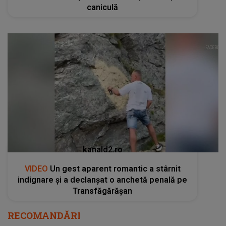
caniculă
kanald2.ro
VIDEO
Un gest aparent romantic a stârnit
indignare și a declanșat o anchetă penală pe
Transfăgărășan
RECOMANDĂRI