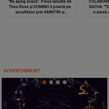
"Nu ajung acasă". Piesa lansată de
COLABORAR
Theo Rose și DOMINO îi poartă pe
SACHA: ""E
ascultători prin AMINTIRI și
o piesă 
REGĂSIRI, iar drumul emoțiilor
imediat pre
trece prin sufletul publicului:
cu mine șt
"Pentru toți cei care au plecat
păstrăm do
departe ca să le fie mai bine"
DIVERTISMENT