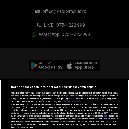
office@radioimpuls.ro
LIVE : 0754-222.999
WhatsApp: 0754-222.999
© 2019-2026 DOGAN MEDIA INTERNATIONAL SA, Toate
Nouă ne pasă ca datele tale personale să rămână confidențiale
drepturile rezervate.
Noi și partenerii noștri
589
stocăm și/sau accesăm informații pe dispozitivul dvs., precum identificatorii cookie unici pentru
prelucrarea datelor cu caracter personal. Puteți accepta sau gestiona preferințele dvs. făcând clic mai jos, respectiv vă
puteți opune utilizării unui interes legitim în orice moment pe pagina cu politica de confidențialitate. Aceste alegeri vor fi
raportate partenerilor noștri și nu vă vor afecta navigarea.
Mai multe detalii
Noi si partenerii nostri (retelele de socializare si agentiile de publicitate partenere, precum si furnizorii nostri de servicii de
date analitice) prelucram date pentru a permite website-ului sa functioneze, pentru a personaliza continutul si anunturile
publicitare afisate in functie de interesele si/sau profilul dvs., pentru a va oferi functionalitati aferente retelelor de
socializare si pentru a analiza traficul pe website. Beneficiati de drepturile prevazute de art. 15-22 din GDPR in legatura
cu prelucrarea datelor cu caracter personal. Aceste drepturi pot fi exercitate prin modalitatea indicata
aici
. Prin click pe
“ACCEPT TOATE”, acceptati folosirea tuturor Tehnologiilor de tip Cookie, care implica inclusiv acceptul dvs. cu privire la
stocarea/accesarea informatiilor de catre Vendor-ii cu care colaboram. Prin click pe “VREAU SA MODIFIC SETARILE
INDIVIDUAL” puteti schimba preferintele in mod individual, mai putin cele legate de cookie strict necesare pentru
functionarea website-ului.