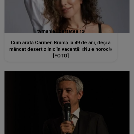
tvmania.libertatea.ro
Cum arată Carmen Brumă la 49 de ani, deși a
mâncat desert zilnic în vacanță: «Nu e noroc!»
[FOTO]