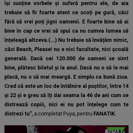
își susține vorbele și suferă pentru ele, de aia
trebuie să fii foarte atent ce scoți pe gură, căci
fără să vrei poți jigni oamenii. E foarte bine să ai
bine în cap ce vrei să spui ca nu cumva lumea să
înțeleagă altceva.(...)
Nu trebuie să învățăm nimic,
căci Beach, Please! nu e nici facultate, nici școală
generală. Dacă cei 120.000 de oameni se simt
bine, plătesc biletul și la anul. Dacă nu o să le mai
placă, nu o să mai meargă. E simplu ca bună ziua.
Cred că este un loc de întâlnire al puștilor, între 14
și 22 și e greu să îți dai seama la 46 de ani cum se
distrează copiii, nici ei nu pot înțelege cum te
distrezi tu”
,
a completat
Puya
, pentru
FANATIK
.