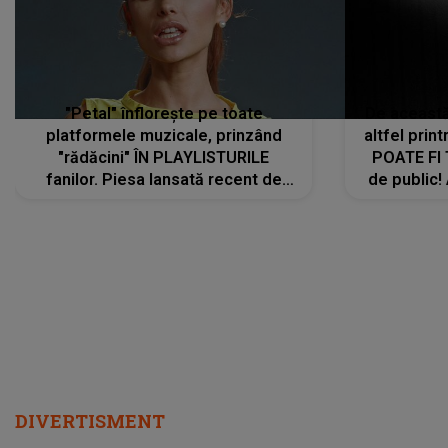
"Petal" înflorește pe toate
De această 
platformele muzicale, prinzând
altfel prin
"rădăcini" ÎN PLAYLISTURILE
POATE FI
fanilor. Piesa lansată recent de
de public!
Ariana Grande îi face pe
a lansat V
ascultători SĂ O ASCULTE PE
REPEAT
DIVERTISMENT