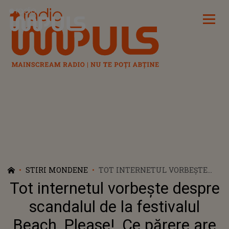
Radio Impuls
STIRI MONDENE
TOT INTERNETUL VORBEȘTE
DESPRE SCANDALUL DE LA
Tot internetul vorbește despre
FESTIVALUL BEACH, PLEASE!. CE
PĂRERE ARE PUYA DESPRE CE S-
scandalul de la festivalul
A ÎNTÂMPLAT CU ALBERT NBN:
Beach, Please!. Ce părere are
"TREBUIE SĂ FII FOARTE ATENT