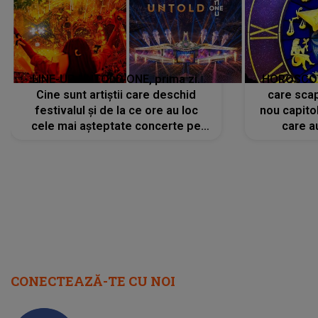
LINE-UP UNTOLD ONE, prima zi.
HOROSCOP 
Cine sunt artiștii care deschid
care scap
festivalul și de la ce ore au loc
nou capitol
cele mai așteptate concerte pe
care a
scena principală?
perioadă 
CONECTEAZĂ-TE CU NOI