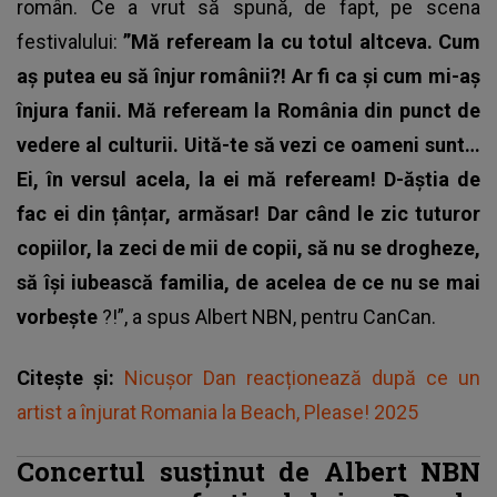
român. Ce a vrut să spună, de fapt, pe scena
festivalului:
”Mă refeream la cu totul altceva. Cum
aș putea eu să înjur românii?! Ar fi ca și cum mi-aș
înjura fanii. Mă refeream la România din punct de
vedere al culturii. Uită-te să vezi ce oameni sunt…
Ei, în versul acela, la ei mă refeream! D-ăștia de
fac ei din țânțar, armăsar!
Dar când le zic tuturor
copiilor, la zeci de mii de copii, să nu se drogheze,
să își iubească familia, de acelea de ce nu se mai
vorbește
?!”, a spus Albert NBN, pentru
CanCan
.
Citește și:
Nicușor Dan reacționează după ce un
artist a înjurat Romania la Beach, Please! 2025
Concertul susținut de Albert NBN