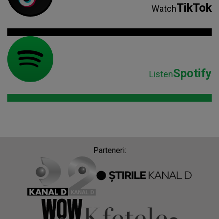
TikTok
Watch
Spotify
Listen
Parteneri: