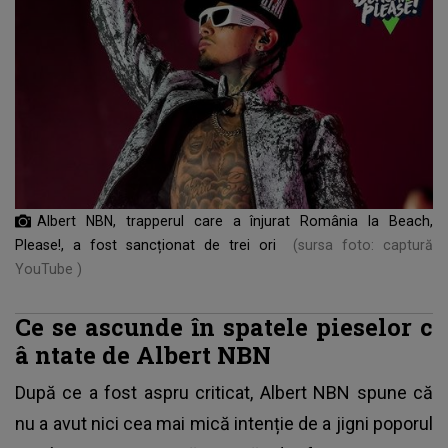
Albert NBN, trapperul care a înjurat România la Beach,
Please!, a fost sancționat de trei ori
(sursa foto: captură
YouTube )
Ce se ascunde în spatele pieselor c
â
ntate de Albert NBN
După ce a fost aspru criticat,
Albert NBN
spune că
nu a avut nici cea mai mică intenție de a jigni poporul