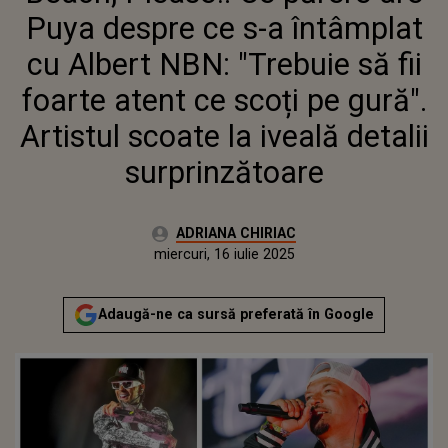
CE SCOȚI PE GURĂ". ARTISTUL
Puya despre ce s-a întâmplat
SCOATE LA IVEALĂ DETALII
SURPRINZĂTOARE
cu Albert NBN: "Trebuie să fii
foarte atent ce scoți pe gură".
Artistul scoate la iveală detalii
surprinzătoare
Autor:
ADRIANA CHIRIAC
Publicat:
miercuri, 16 iulie 2025
Adaugă-ne ca sursă preferată în Google