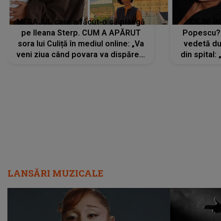
MESAJUL care a făcut-o să plângă
CE SE Î
pe Ileana Sterp. CUM A APĂRUT
Popescu?
sora lui Culiță în mediul online: „Va
vedetă du
veni ziua când povara va dispărea,
din spital:
iar lacrimile...”
LANSĂRI MUZICALE