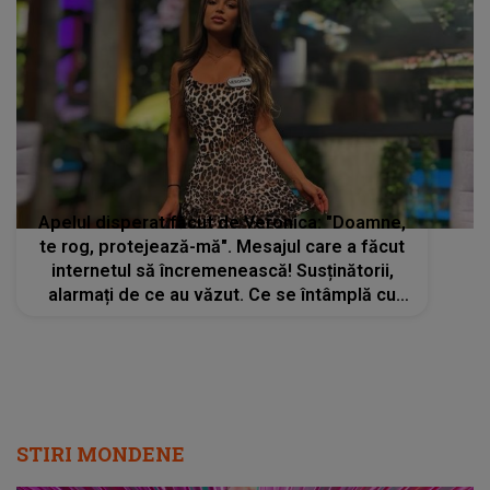
Apelul disperat făcut de Veronica: "Doamne,
te rog, protejează-mă". Mesajul care a făcut
internetul să încremenească! Susținătorii,
alarmați de ce au văzut. Ce se întâmplă cu
concurenta din Casa Iubirii și ce a făcut-o să
ceară ajutor
STIRI MONDENE