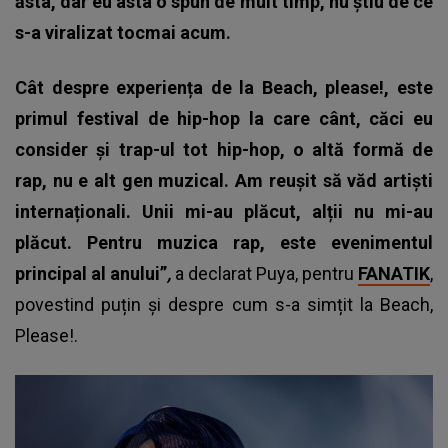
ăsta, dar eu asta o spun de mult timp, nu știu de ce
s-a viralizat tocmai acum.
Cât despre experiența de la Beach, please!, este
primul festival de hip-hop la care cânt, căci eu
consider și trap-ul tot hip-hop, o altă formă de
rap, nu e alt gen muzical. Am reușit să văd artiști
internaționali. Unii mi-au plăcut, alții nu mi-au
plăcut. Pentru muzica rap, este evenimentul
principal al anului”
,
a declarat Puya, pentru
FANATIK
,
povestind puțin și despre cum s-a simțit la Beach,
Please!.