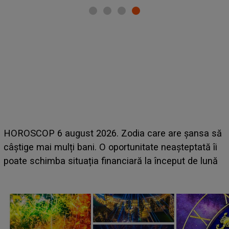
LINE-UP UNTOLD ONE, ziua 2. La ce 
are are șansa să
scena principală a festivalului Zara L
te neașteptată îi
suedeză a ajuns deja în România și s-
a început de lună
camera de hotel