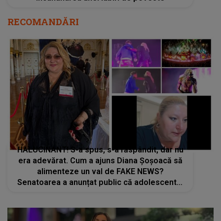
RECOMANDĂRI
HALUCINANT! S-a spus, s-a răspândit, dar nu
era adevărat. Cum a ajuns Diana Șoșoacă să
alimenteze un val de FAKE NEWS?
Senatoarea a anunțat public că adolescentul
care a sărit de pe scena festivalului ”Beach,
Please” a murit