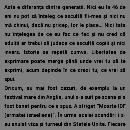
Asta e diferența dintre generații. Nici eu la 46 de
ani nu pot să înțeleg ce ascultă fii-mea și nici nu
mă chinui, dacă nu pricep, lor le place… Nici tata
nu înțelegea de ce eu fac ce fac și nu cred că
adulții ar trebui să judece ce ascultă copiii și nici
invers. Istoria se repetă cumva.
Libertatea de
exprimare poate merge până unde vrei tu să te
exprimi, acum depinde în ce crezi tu, ce vrei să
spui.
Oricum, au mai fost cazuri, de exemplu la un
festival mare din Anglia, unul s-a suit pe scena și a
fost banat pentru ce a spus. A strigat ”Moarte IDF
(armatei israeliene)”. În urma acelei scandări i s-
au anulat viza și turneul din Statele Unite.
Fiecare