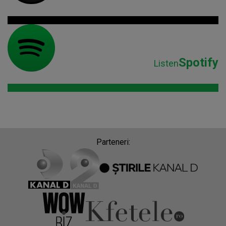
Spotify
Listen
Parteneri: