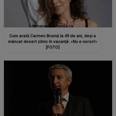
tvmania.libertatea.ro
Cum arată Carmen Brumă la 49 de ani, deși a
mâncat desert zilnic în vacanță: «Nu e noroc!»
[FOTO]