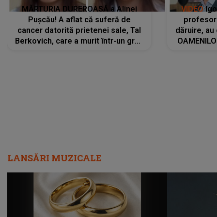
MĂRTURIA DUREROASĂ a Alinei
VIDEO
Igo
Pușcău! A aflat că suferă de
profesori
cancer datorită prietenei sale, Tal
dăruire, au
Berkovich, care a murit într-un grav
OAMENILOR
accident rutier: „Mi-a salvat viața.
despre
Dacă nu era ea, nici eu nu mai
amprente 
eram...”
ELEVILOR,
anilor: "
LANSĂRI MUZICALE