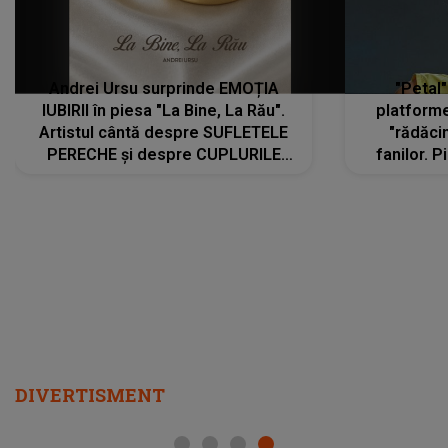
Andrei Ursu surprinde EMOȚIA
"Petal"
IUBIRII în piesa "La Bine, La Rău".
platforme
Artistul cântă despre SUFLETELE
"rădăci
PERECHE și despre CUPLURILE
fanilor. 
care aleg să meargă împreună pe
Arian
același drum, INDIFERENT DE CE LE
ascultă
REZERVĂ VIAȚA
DIVERTISMENT