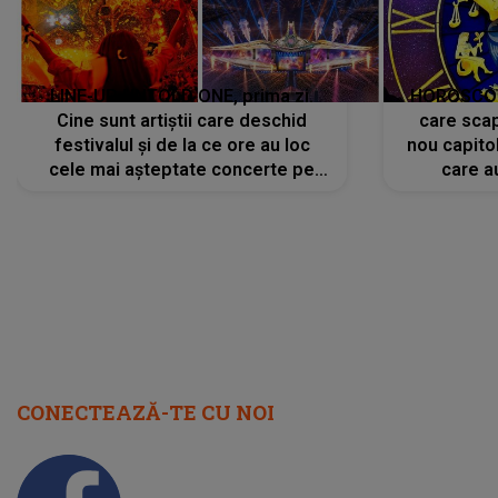
LINE-UP UNTOLD ONE, prima zi.
HOROSCOP 
Cine sunt artiștii care deschid
care scap
festivalul și de la ce ore au loc
nou capitol
cele mai așteptate concerte pe
care a
scena principală?
perioadă 
CONECTEAZĂ-TE CU NOI