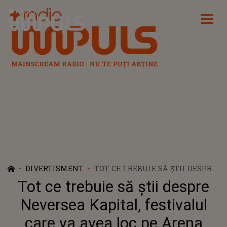
Radio Impuls
DIVERTISMENT
TOT CE TREBUIE SĂ ȘTII DESPRE
NEVERSEA KAPITAL,
Tot ce trebuie să știi despre
FESTIVALUL CARE VA AVEA LOC
PE ARENA NAȚIONALĂ ÎN 2025.
Neversea Kapital, festivalul
CE SURPRIZE PREGĂTESC
care va avea loc pe Arena
ORGANIZATORII?