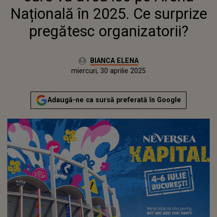
Națională în 2025. Ce surprize
pregătesc organizatorii?
Autor:
BIANCA ELENA
Publicat:
miercuri, 30 aprilie 2025
Actualizat:
miercuri, 30 aprilie 2025
Adaugă-ne ca sursă preferată în Google