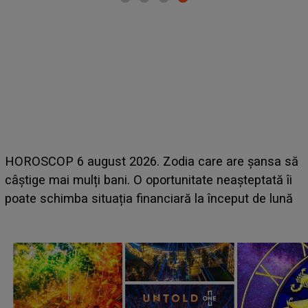
LINE-UP UNTOLD ONE, ziua 2. La ce oră urcă pe
 să
scena principală a festivalului Zara Larsson? Artist
 îi
suedeză a ajuns deja în România și s-a filmat din
ună
camera de hotel