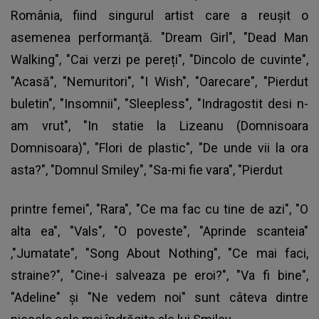
România, fiind singurul artist care a reuşit o
asemenea performanţă. "Dream Girl", "Dead Man
Walking", "Cai verzi pe pereți", "Dincolo de cuvinte",
"Acasă", "Nemuritori", "I Wish", "Oarecare", "Pierdut
buletin", "Insomnii", "Sleepless", "Indragostit desi n-
am vrut", "In statie la Lizeanu (Domnisoara
Domnisoara)", "Flori de plastic", "De unde vii la ora
asta?", "Domnul Smiley", "Sa-mi fie vara", "Pierdut
printre femei", "Rara", "Ce ma fac cu tine de azi", "O
alta ea", "Vals", "O poveste", "Aprinde scanteia"
,"Jumatate", "Song About Nothing", "Ce mai faci,
straine?", "Cine-i salveaza pe eroi?", "Va fi bine",
"Adeline" şi "Ne vedem noi" sunt câteva dintre