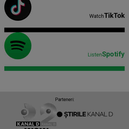
TikTok
Watch
Spotify
Listen
Parteneri: