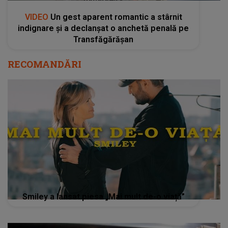
VIDEO
Un gest aparent romantic a stârnit
indignare și a declanșat o anchetă penală pe
Transfăgărășan
RECOMANDĂRI
Smiley a lansat piesa „Mai mult de-o viață”