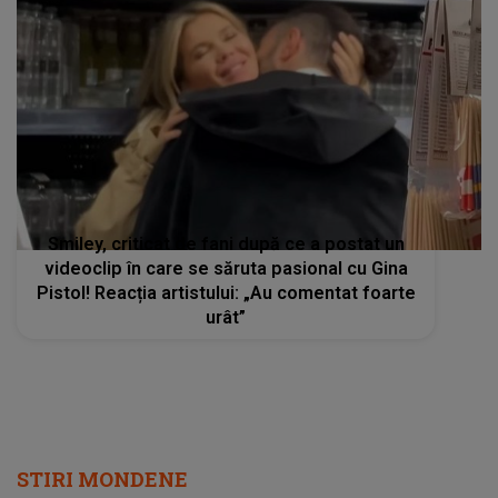
Smiley, criticat de fani după ce a postat un
videoclip în care se săruta pasional cu Gina
Pistol! Reacția artistului: „Au comentat foarte
urât”
STIRI MONDENE