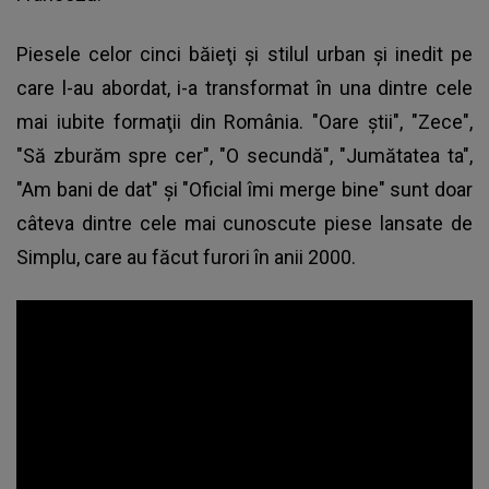
Piesele celor cinci băieţi şi stilul urban şi inedit pe
care l-au abordat, i-a transformat în una dintre cele
mai iubite formaţii din România. "Oare ştii", "Zece",
"Să zburăm spre cer", "O secundă", "Jumătatea ta",
"Am bani de dat" şi "Oficial îmi merge bine" sunt doar
câteva dintre cele mai cunoscute piese lansate de
Simplu, care au făcut furori în anii 2000.