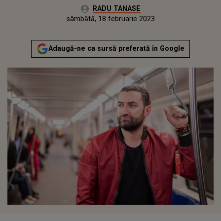
Autor:
RADU TANASE
Publicat:
sâmbătă, 19 februarie 2022
Actualizat:
sâmbătă, 18 februarie 2023
Adaugă-ne ca sursă preferată în Google