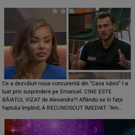
HOROSCOP de weeken
 concurentă din "Casa Iubirii" l-a
care riscă să rămână 
ere pe Emanuel. CINE ESTE
grabă îi aduce pierder
lexandra?! Aflându-se în fața
planurile peste cap
, A RECUNOSCUT IMEDIAT: "Am