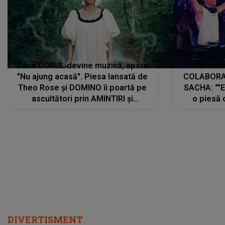
Când DORUL devine muzică, apare
Armin 
"Nu ajung acasă". Piesa lansată de
COLABORAR
Theo Rose și DOMINO îi poartă pe
SACHA: ""E
ascultători prin AMINTIRI și
o piesă 
REGĂSIRI, iar drumul emoțiilor
imediat pre
trece prin sufletul publicului:
cu mine șt
"Pentru toți cei care au plecat
păstrăm do
departe ca să le fie mai bine"
DIVERTISMENT