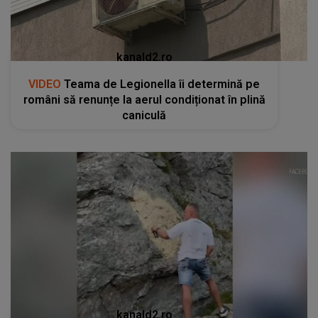
kanald2.ro
VIDEO
Teama de Legionella îi determină pe
români să renunțe la aerul condiționat în plină
caniculă
kanald2.ro