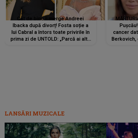
Cât de bine îi merge Andreei
MĂRTURIA
Ibacka după divorț! Fosta soție a
Pușcău!
lui Cabral a întors toate privirile în
cancer dato
prima zi de UNTOLD: „Parcă ai altă
Berkovich, 
strălucire, emani putere,
accident ru
încredere, siguranță...”
Dacă nu 
LANSĂRI MUZICALE