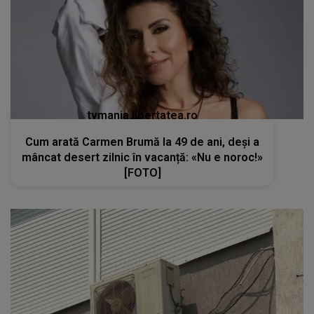
tvmania.libertatea.ro
Cum arată Carmen Brumă la 49 de ani, deși a
mâncat desert zilnic în vacanță: «Nu e noroc!»
[FOTO]