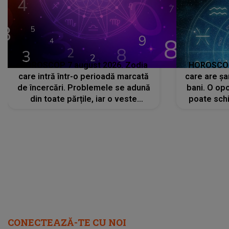
HOROSCOP 7 august 2026. Zodia
HOROSCOP 
care intră într-o perioadă marcată
care are șa
de încercări. Problemele se adună
bani. O opo
din toate părțile, iar o veste
poate schi
neașteptată îi dă planurile peste
la
cap
CONECTEAZĂ-TE CU NOI