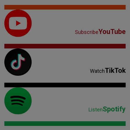
YouTube
Subscribe
TikTok
Watch
Spotify
Listen