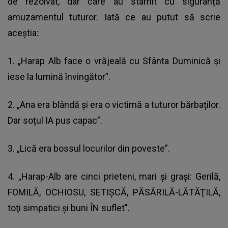
de rezolvat, dar care au stârnit cu siguranță
amuzamentul tuturor. Iată ce au putut să scrie
aceștia:
1. „Harap Alb face o vrăjeală cu Sfânta Duminică și
iese la lumină învingător”.
2. „Ana era blândă și era o victimă a tuturor bărbaților.
Dar soțul IA pus capac”.
3. „Lică era bossul locurilor din poveste”.
4. „Harap-Alb are cinci prieteni, mari şi graşi: Gerilă,
FOMILĂ, OCHIOSU, SETIŞCĂ, PĂSĂRILĂ-LĂTĂŢILĂ,
toţi simpatici şi buni ÎN suflet".