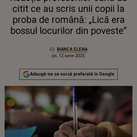
DIN POVESTE”
citit ce au scris unii copii la
proba de română: „Lică era
bossul locurilor din poveste”
Autor:
BIANCA ELENA
Publicat:
joi, 12 iunie 2025
Actualizat:
joi, 12 iunie 2025
Adaugă-ne ca sursă preferată în Google