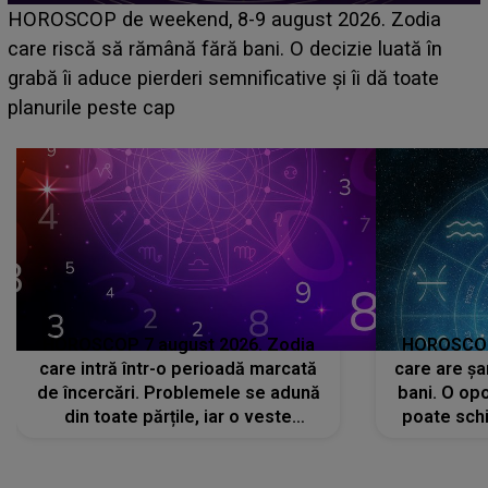
Emanuel a ținut ACEST DETALIU ASCUNS până
acum! În fața Alexandrei, concurentul din Casa Iubirii
face o MĂRTURISIRE NEAȘTEPTATĂ despre mama
sa: "I-am spus și ei în față, eu nu te iubesc pentru
că..."
HOROSCOP 7 august 2026. Zodia
HOROSCOP 
care intră într-o perioadă marcată
care are șa
de încercări. Problemele se adună
bani. O opo
din toate părțile, iar o veste
poate schi
neașteptată îi dă planurile peste
la
cap