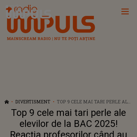
Radio Impuls
DIVERTISMENT
TOP 9 CELE MAI TARI PERLE ALE
ELEVILOR DE LA BAC 2025!
Top 9 cele mai tari perle ale
REACȚIA PROFESORILOR CÂND
AU CITIT CE AU SCRIS UNII
elevilor de la BAC 2025!
COPII LA PROBA DE ROMÂNĂ:
Reacția profesorilor când au
„LICĂ ERA BOSSUL LOCURILOR