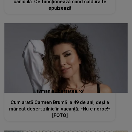
caniculă. Ce funcționează când căldura te
epuizează
tvmania.libertatea.ro
Cum arată Carmen Brumă la 49 de ani, deși a
mâncat desert zilnic în vacanță: «Nu e noroc!»
[FOTO]