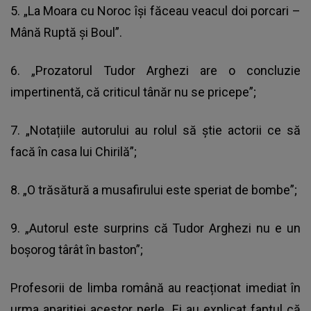
5. „La Moara cu Noroc își făceau veacul doi porcari –
Mână Ruptă și Boul”.
6. „Prozatorul Tudor Arghezi are o concluzie
impertinentă, că criticul tânăr nu se pricepe”;
7. „Notațiile autorului au rolul să știe actorii ce să
facă în casa lui Chirilă”;
8. „O trăsătură a musafirului este speriat de bombe”;
9. „Autorul este surprins că Tudor Arghezi nu e un
boșorog târât în baston”;
Profesorii de limba română au reacționat imediat în
urma apariției acestor perle. Ei au explicat faptul că