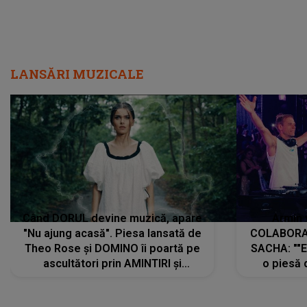
LANSĂRI MUZICALE
Când DORUL devine muzică, apare
Armin 
"Nu ajung acasă". Piesa lansată de
COLABORAR
Theo Rose și DOMINO îi poartă pe
SACHA: ""E
ascultători prin AMINTIRI și
o piesă 
REGĂSIRI, iar drumul emoțiilor
imediat pre
trece prin sufletul publicului:
cu mine șt