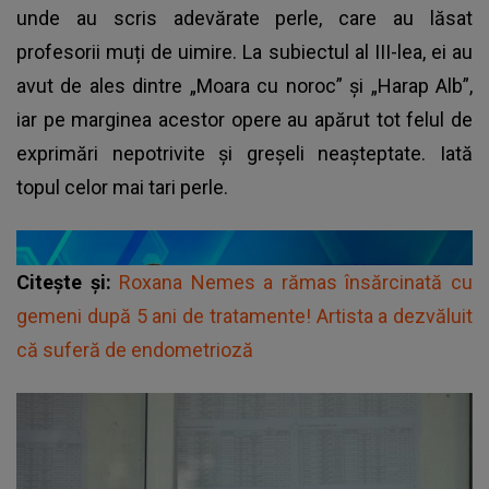
unde au scris adevărate perle, care au lăsat
profesorii muți de uimire. La subiectul al III-lea, ei au
avut de ales dintre „Moara cu noroc” și „Harap Alb”,
iar pe marginea acestor opere au apărut tot felul de
exprimări nepotrivite și greșeli neașteptate. Iată
topul celor mai tari perle.
Citește și:
Roxana Nemes a rămas însărcinată cu
gemeni după 5 ani de tratamente! Artista a dezvăluit
că suferă de endometrioză