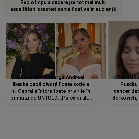
Radio Impuls cucerește tot mai mulți
ascultători: creșteri semnificative în audiență
Cât de bine îi merge Andreei
MĂRTURIA
Ibacka după divorț! Fosta soție a
Pușcău!
lui Cabral a întors toate privirile în
cancer dato
prima zi de UNTOLD: „Parcă ai altă
Berkovich, 
strălucire, emani putere,
accident ru
încredere, siguranță...”
Dacă nu 