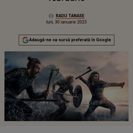
Autor:
RADU TANASE
Publicat:
duminică, 30 ianuarie 2022
Actualizat:
luni, 30 ianuarie 2023
Adaugă-ne ca sursă preferată în Google