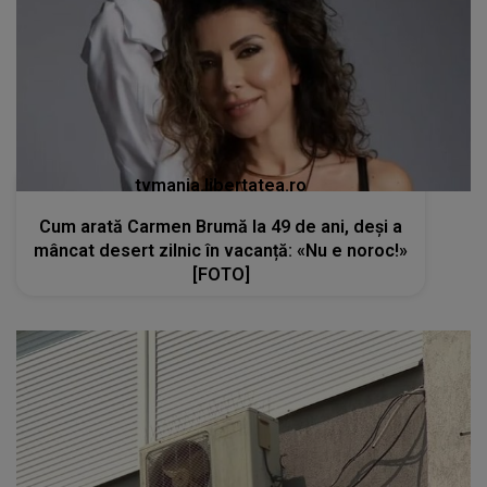
tvmania.libertatea.ro
Cum arată Carmen Brumă la 49 de ani, deși a
mâncat desert zilnic în vacanță: «Nu e noroc!»
[FOTO]