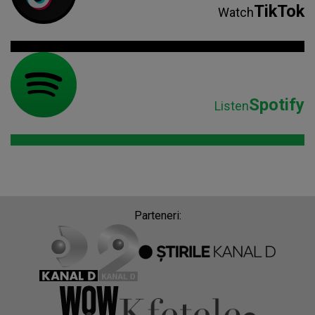
TikTok
Watch
Spotify
Listen
Parteneri: