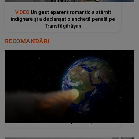
kanald2.ro
VIDEO
Un gest aparent romantic a stârnit
indignare și a declanșat o anchetă penală pe
Transfăgărășan
RECOMANDĂRI
Cele mai bune filme despre sfârşitul lumii