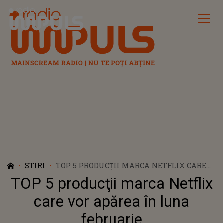
Radio Impuls
STIRI
TOP 5 PRODUCŢII MARCA NETFLIX CARE
VOR APĂREA ÎN LUNA FEBRUARIE
TOP 5 producţii marca Netflix
care vor apărea în luna
februarie