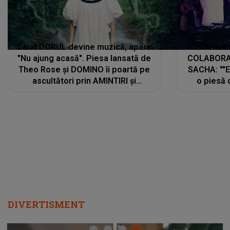
Când DORUL devine muzică, apare
Armin 
"Nu ajung acasă". Piesa lansată de
COLABORAR
Theo Rose și DOMINO îi poartă pe
SACHA: ""E
ascultători prin AMINTIRI și
o piesă 
REGĂSIRI, iar drumul emoțiilor
imediat pre
trece prin sufletul publicului:
cu mine șt
"Pentru toți cei care au plecat
păstrăm do
departe ca să le fie mai bine"
DIVERTISMENT