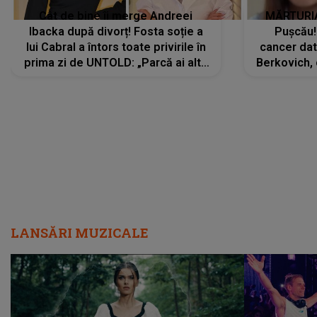
Cât de bine îi merge Andreei
MĂRTURIA
Ibacka după divorț! Fosta soție a
Pușcău!
lui Cabral a întors toate privirile în
cancer dato
prima zi de UNTOLD: „Parcă ai altă
Berkovich, 
strălucire, emani putere,
accident ru
încredere, siguranță...”
Dacă nu 
LANSĂRI MUZICALE