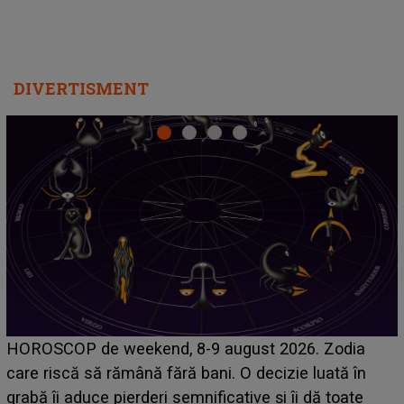
DIVERTISMENT
Emanuel a ținut ACEST DETALIU ASCUNS până
acum! În fața Alexandrei, concurentul din Casa Iubirii
face o MĂRTURISIRE NEAȘTEPTATĂ despre mama