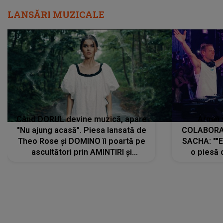
LANSĂRI MUZICALE
Când DORUL devine muzică, apare
Armin 
"Nu ajung acasă". Piesa lansată de
COLABORAR
Theo Rose și DOMINO îi poartă pe
SACHA: ""E
ascultători prin AMINTIRI și
o piesă 
REGĂSIRI, iar drumul emoțiilor
imediat pre
trece prin sufletul publicului:
cu mine șt
"Pentru toți cei care au plecat
păstrăm do
departe ca să le fie mai bine"