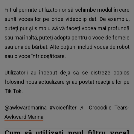
Filtrul permite utilizatorilor să schimbe modul în care
sună vocea lor pe orice videoclip dat. De exemplu,
puteți pur și simplu să vă faceți vocea mai profundă
sau mai înaltă, puteți adopta pentru o voce de femeie
sau una de bărbat. Alte opțiuni includ vocea de robot
sau o voce înfricoșătoare.
Utilizatorii au început deja să se distreze copios
folosind noua actualizare și au postat reacțiile lor pe
Tik Tok.
@awkwardmarina
#voicefilter
♬ Crocodile Tears-
Awkward Marina
Cum să utilizați noul filtru vocal