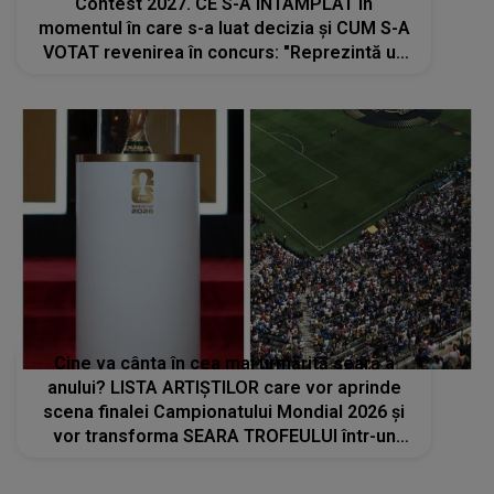
Contest 2027. CE S-A ÎNTÂMPLAT în
momentul în care s-a luat decizia și CUM S-A
VOTAT revenirea în concurs: "Reprezintă un
proiect strategic de..."
Cine va cânta în cea mai urmărită seară a
anului? LISTA ARTIȘTILOR care vor aprinde
scena finalei Campionatului Mondial 2026 și
vor transforma SEARA TROFEULUI într-un
show de neuitat: "Ceremonia de închidere va
încheia..."