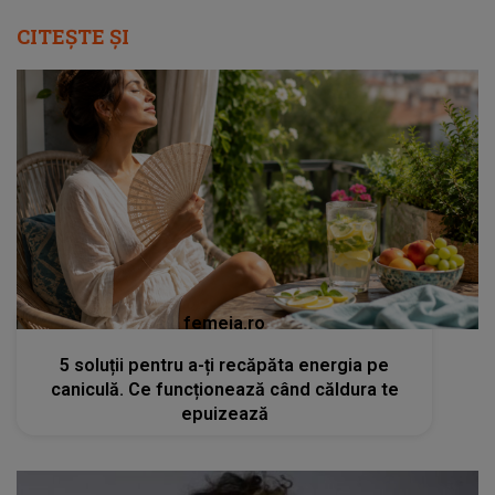
CITEȘTE ȘI
femeia.ro
5 soluții pentru a-ți recăpăta energia pe
caniculă. Ce funcționează când căldura te
epuizează