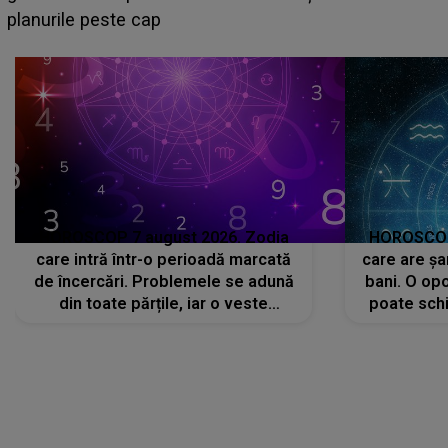
sa: "I-am spus și ei în față, eu nu te iubesc pentru
că..."
HOROSCOP 7 august 2026. Zodia
HOROSCOP 
care intră într-o perioadă marcată
care are șa
de încercări. Problemele se adună
bani. O opo
din toate părțile, iar o veste
poate schi
neașteptată îi dă planurile peste
la
cap