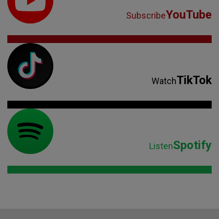
YouTube
Subscribe
TikTok
Watch
Spotify
Listen