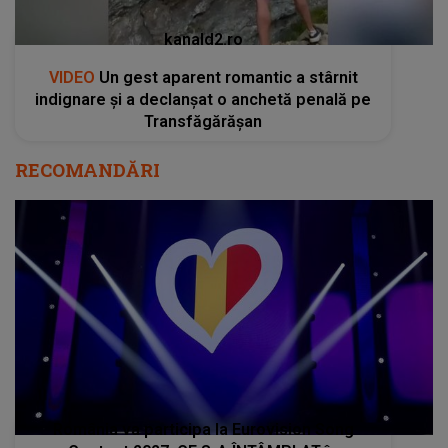
kanald2.ro
VIDEO
Un gest aparent romantic a stârnit
indignare și a declanșat o anchetă penală pe
Transfăgărășan
RECOMANDĂRI
România va participa la Eurovision Song