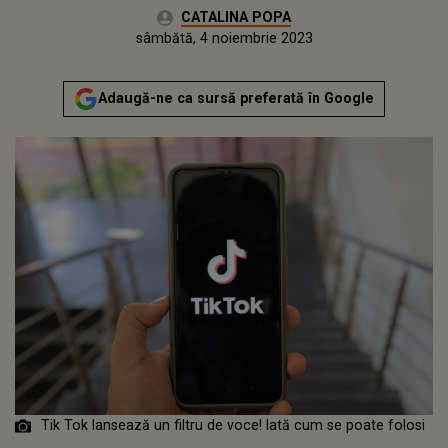
Autor:
CATALINA POPA
Publicat:
vineri, 4 noiembrie 2022
Actualizat:
sâmbătă, 4 noiembrie 2023
Adaugă-ne ca sursă preferată în Google
Tik Tok lansează un filtru de voce! Iată cum se poate folosi