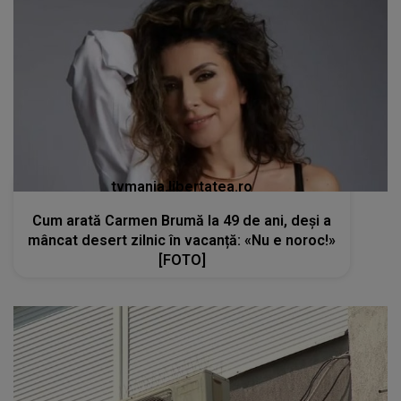
tvmania.libertatea.ro
Cum arată Carmen Brumă la 49 de ani, deși a
mâncat desert zilnic în vacanță: «Nu e noroc!»
[FOTO]