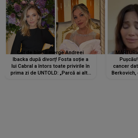
Cât de bine îi merge Andreei
MĂRTURIA
Ibacka după divorț! Fosta soție a
Pușcău!
lui Cabral a întors toate privirile în
cancer dato
prima zi de UNTOLD: „Parcă ai altă
Berkovich, 
strălucire, emani putere,
accident ru
încredere, siguranță...”
Dacă nu 