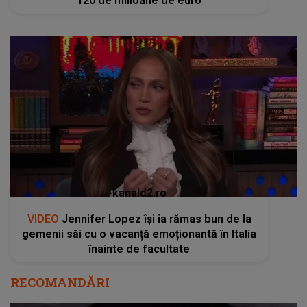
120 de milioane de euro
kanald2.ro
VIDEO
Jennifer Lopez își ia rămas bun de la
gemenii săi cu o vacanță emoționantă în Italia
înainte de facultate
RECOMANDĂRI