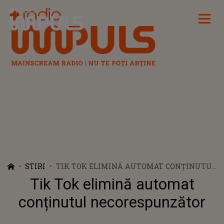
Radio Impuls
STIRI
TIK TOK ELIMINĂ AUTOMAT CONȚINUTUL
NECORESPUNZĂTOR
Tik Tok elimină automat
conținutul necorespunzător