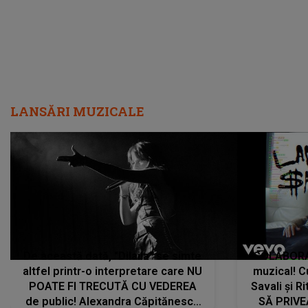
LANSĂRI MUZICALE
De această dată, "Dilaila" se simte
COLABORAR
altfel printr-o interpretare care NU
muzical! C
POATE FI TRECUTĂ CU VEDEREA
Savali și Ri
de public! Alexandra Căpitănescu
SĂ PRIV