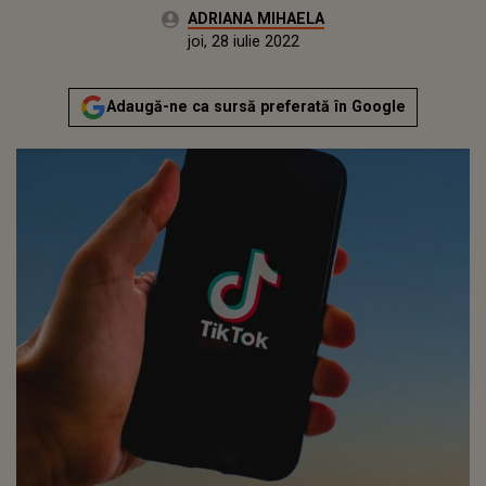
Autor:
ADRIANA MIHAELA
Publicat:
luni, 12 iulie 2021
Actualizat:
joi, 28 iulie 2022
Adaugă-ne ca sursă preferată în Google