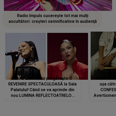
Radio Impuls cucerește tot mai mulți
ascultători: creșteri semnificative în audiență
Tania Turtureanu pregătește O
Alexandra
REVENIRE SPECTACULOASĂ la Sala
ușa cătr
Palatului! Când se va aprinde din
CONFES
nou LUMINA REFLECTOATRELOR
Avertismentu
pentru artistă: " Vor fi multe
rămas ÎNT
cântece noi, în premieră. Cântece
au format-
care abia acum învață să respire"
"Am f