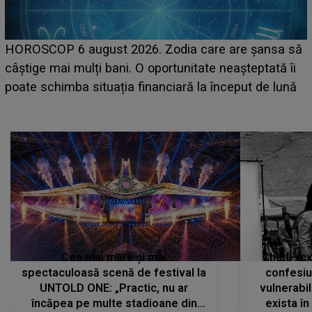
LINE-UP UNTOLD ONE, prima zi. Cine sunt artiștii
care deschid festivalul și de la ce ore au loc cele mai
așteptate concerte pe scena principală?
Cea mai mare și mai
Charli xc
spectaculoasă scenă de festival la
confesiu
UNTOLD ONE: „Practic, nu ar
vulnerabil
încăpea pe multe stadioane din
exista în