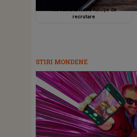
Tik Tok a lansat o funcție de
recrutare
STIRI MONDENE