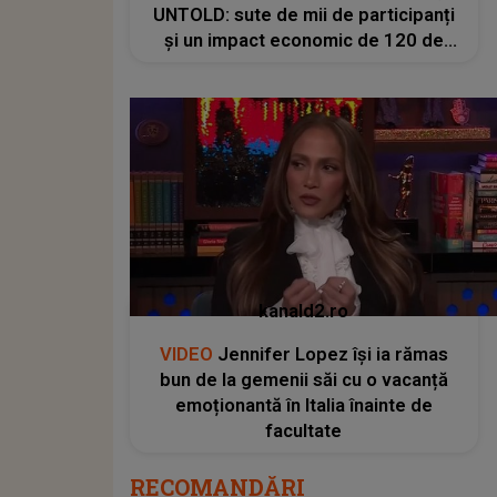
UNTOLD: sute de mii de participanți
și un impact economic de 120 de
milioane de euro
kanald2.ro
VIDEO
Jennifer Lopez își ia rămas
bun de la gemenii săi cu o vacanță
emoționantă în Italia înainte de
facultate
RECOMANDĂRI