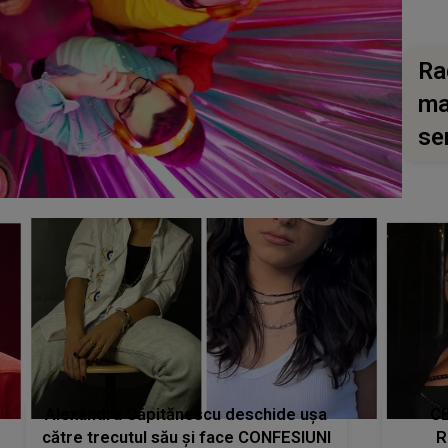
Ra
ma
se
Alexandra Căpitănescu deschide ușa
CE
către trecutul său și face CONFESIUNI
R