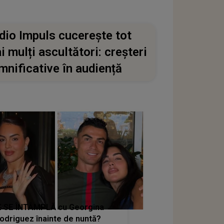
dio Impuls cucerește tot
i mulți ascultători: creșteri
mnificative în audiență
 SE ÎNTÂMPLĂ cu Georgina
odriguez înainte de nuntă?