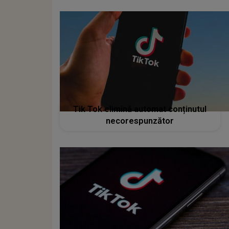
Tik Tok elimină automat conținutul
necorespunzător