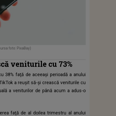
sursa foto: PixaBay)
scă veniturile cu 73%
u 38% faţă de aceeaşi perioadă a anului
TikTok
a reuşit să-şi crească veniturile cu
uală a veniturilor de până acum a adus-o
erea faţă de al doilea trimestru al anului