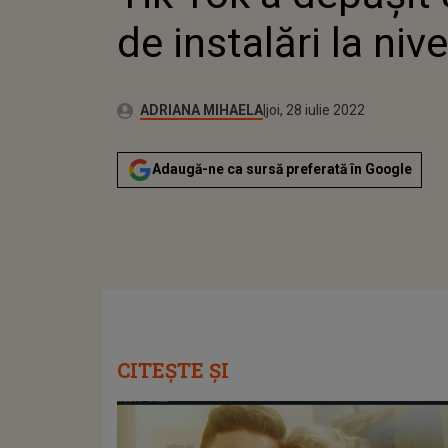
de instalări la niv
Publicat:
Autor:
luni, 19 iulie 2021
Actualizat:
ADRIANA MIHAELA
joi, 28 iulie 2022
Adaugă-ne ca sursă preferată în Google
CITEȘTE ȘI