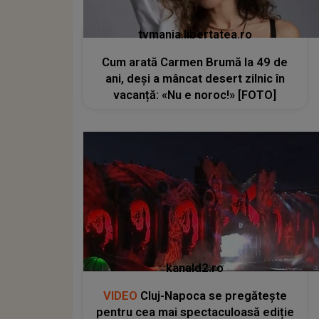
tvmania.libertatea.ro
Cum arată Carmen Brumă la 49 de
ani, deși a mâncat desert zilnic în
vacanță: «Nu e noroc!» [FOTO]
kanald2.ro
VIDEO
Cluj-Napoca se pregătește
pentru cea mai spectaculoasă ediție