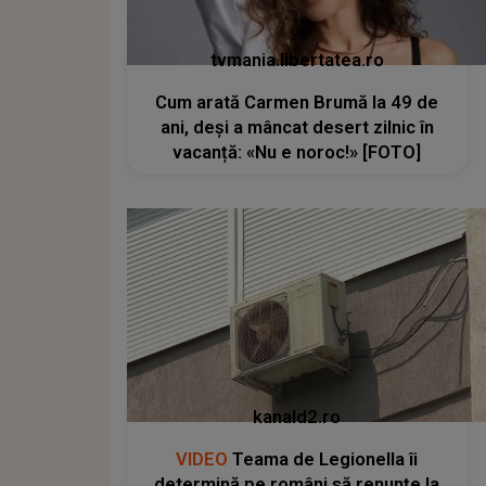
tvmania.libertatea.ro
Cum arată Carmen Brumă la 49 de
ani, deși a mâncat desert zilnic în
vacanță: «Nu e noroc!» [FOTO]
kanald2.ro
VIDEO
Teama de Legionella îi
determină pe români să renunțe la