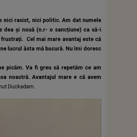
e nici rasist, nici politic. Am dat numele
e dea și nouă (n.r- o sancțiune) ca să-i
 frustrați.
Cel mai mare avantaj este că
ne lucrul ăsta mă bucură. Nu îmi doresc
cine picăm. Va fi greu să repetăm ce am
nsa noastră. Avantajul mare e că avem
mut Duckadam.