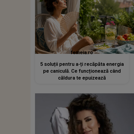
femeia.ro
5 soluții pentru a-ți recăpăta energia
pe caniculă. Ce funcționează când
căldura te epuizează