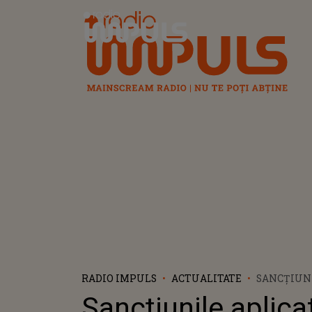
Radio Impuls
RADIO IMPULS
ACTUALITATE
SANCȚIUNI
AMBELOR 
Sancțiunile aplica
STÂRNIT 