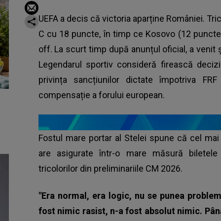
UEFA a decis că victoria aparține României. Trico
C cu 18 puncte, în timp ce Kosovo (12 puncte)
off. La scurt timp după anunțul oficial, a venit
Legendarul sportiv consideră firească decizi
privința sancțiunilor dictate împotriva 
compensație a forului european.
Fostul mare portar al Stelei spune că cel ma
are asigurate într-o mare măsură biletele 
tricolorilor din preliminariile CM 2026.
"Era normal, era logic, nu se punea proble
fost nimic rasist, n-a fost absolut nimic. Pân