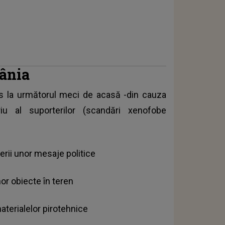
ânia
s la următorul meci de acasă -din cauza
iu al suporterilor (scandări xenofobe
rii unor mesaje politice
r obiecte în teren
terialelor pirotehnice