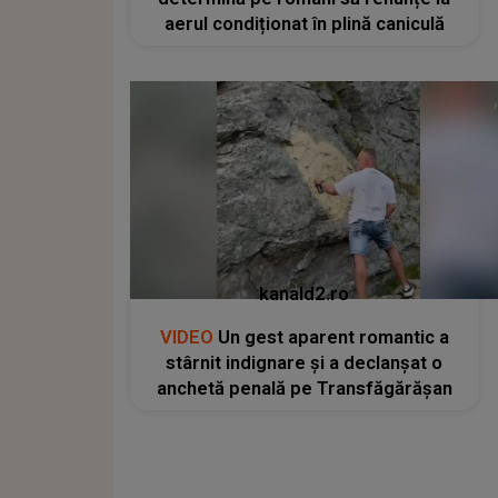
aerul condiționat în plină caniculă
kanald2.ro
VIDEO
Un gest aparent romantic a
stârnit indignare și a declanșat o
anchetă penală pe Transfăgărășan