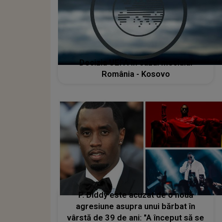
Decizia UEFA în cazul meciului
România - Kosovo
P. Diddy este acuzat de o nouă
agresiune asupra unui bărbat în
vârstă de 39 de ani: "A început să se