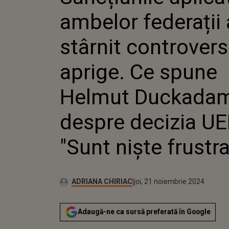
APRIGE. C
ambelor federații
HELMUT 
DESPRE DE
"SUNT NIȘ
stârnit controver
aprige. Ce spune
Helmut Duckada
despre decizia UE
"Sunt niște frustra
Publicat:
Autor:
joi, 21 noiembrie 2024
Actualizat:
ADRIANA CHIRIAC
joi, 21 noiembrie 2024
Adaugă-ne ca sursă preferată în Google