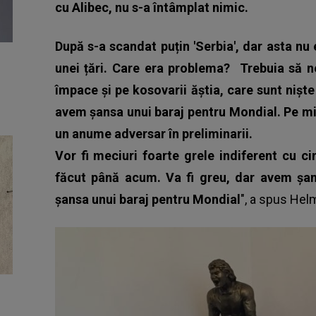
cu Alibec, nu s-a întâmplat nimic.
După s-a scandat puțin 'Serbia', dar asta nu 
unei țări. Care era problema?
Trebuia să n
împace și pe kosovarii ăștia, care sunt niște
avem șansa unui baraj pentru Mondial. Pe mi
un anume adversar în preliminarii.
Vor fi meciuri foarte grele indiferent cu 
făcut până acum. Va fi greu, dar avem șa
șansa unui baraj pentru Mondial
", a spus
Hel