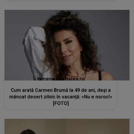
tvmania.libertatea.ro
Cum arată Carmen Brumă la 49 de ani, deși a
mâncat desert zilnic în vacanță: «Nu e noroc!»
[FOTO]