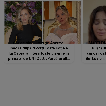
Cât de bine îi merge Andreei
MĂRTURIA
Ibacka după divorț! Fosta soție a
Pușcău!
lui Cabral a întors toate privirile în
cancer dato
prima zi de UNTOLD: „Parcă ai altă
Berkovich, 
strălucire, emani putere,
accident ru
încredere, siguranță...”
Dacă nu 