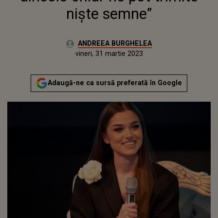
niște semne”
Autor:
ANDREEA BURGHELEA
Publicat:
joi, 31 martie 2022
Actualizat:
vineri, 31 martie 2023
Adaugă-ne ca sursă preferată în Google