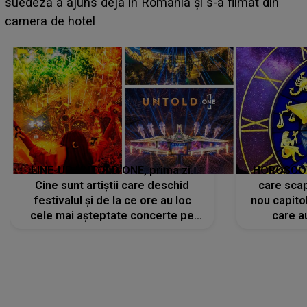
BĂIATUL VIZAT de Alexandra?! Aflându-se în fața
faptului împlinit, A RECUNOSCUT IMEDIAT: "Am
avut..."
LINE-UP UNTOLD ONE, prima zi.
HOROSCOP 
Cine sunt artiștii care deschid
care scap
festivalul și de la ce ore au loc
nou capitol
cele mai așteptate concerte pe
care a
scena principală?
perioadă 