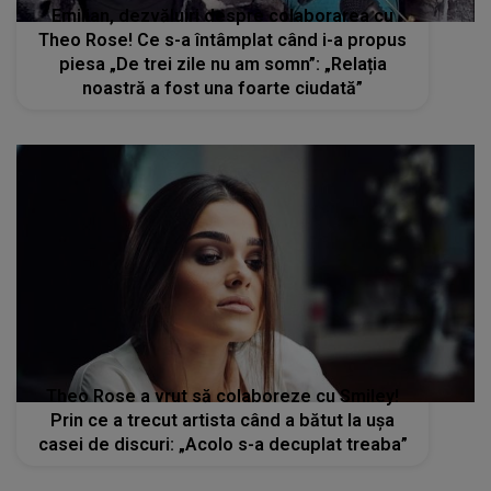
Emilian, dezvăluiri despre colaborarea cu
Theo Rose! Ce s-a întâmplat când i-a propus
piesa „De trei zile nu am somn”: „Relația
noastră a fost una foarte ciudată”
Theo Rose a vrut să colaboreze cu Smiley!
Prin ce a trecut artista când a bătut la ușa
casei de discuri: „Acolo s-a decuplat treaba”