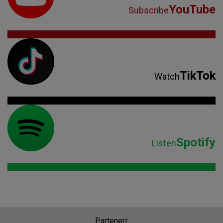
YouTube
Subscribe
TikTok
Watch
Spotify
Listen
Parteneri: