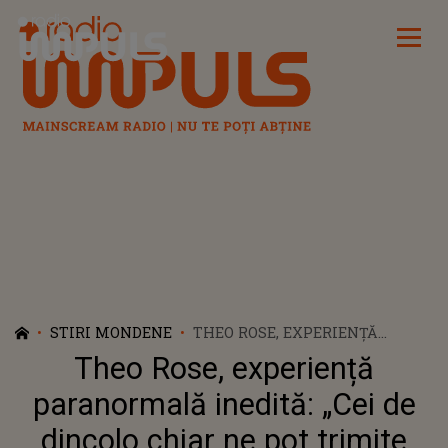
Radio Impuls
STIRI MONDENE
THEO ROSE, EXPERIENȚĂ
PARANORMALĂ INEDITĂ: „CEI
Theo Rose, experiență
DE DINCOLO CHIAR NE POT
TRIMITE NIȘTE SEMNE”
paranormală inedită: „Cei de
dincolo chiar ne pot trimite