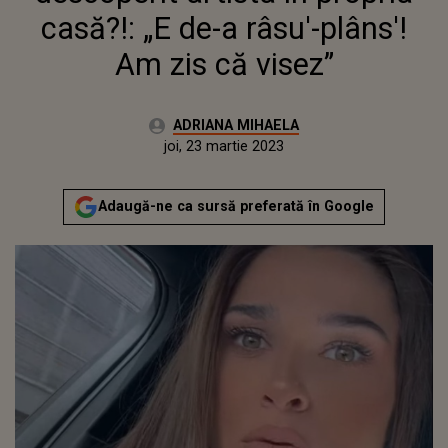
casă?!: „E de-a râsu'-plâns'!
Am zis că visez”
Autor:
ADRIANA MIHAELA
Publicat:
miercuri, 23 martie 2022
Actualizat:
joi, 23 martie 2023
Adaugă-ne ca sursă preferată în Google