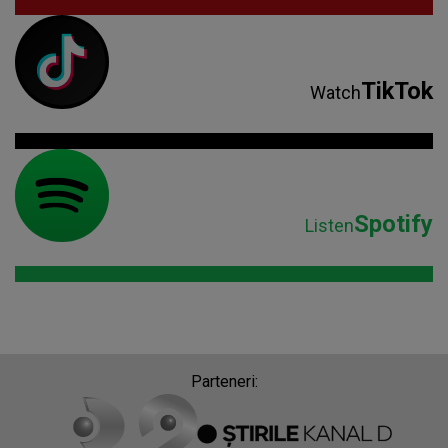
TikTok
Watch
Spotify
Listen
Parteneri: