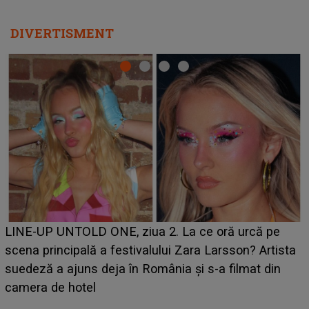
DIVERTISMENT
Ce a dezvăluit noua concurentă din "Casa Iubirii" l-a
luat prin surprindere pe Emanuel. CINE ESTE
BĂIATUL VIZAT de Alexandra?! Aflându-se în fața
faptului împlinit, A RECUNOSCUT IMEDIAT: "Am
avut..."