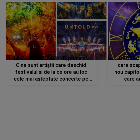
LINE-UP UNTOLD ONE, prima zi.
HOROSCOP 
Cine sunt artiștii care deschid
care scap
festivalul și de la ce ore au loc
nou capitol
cele mai așteptate concerte pe
care a
scena principală?
perioadă 