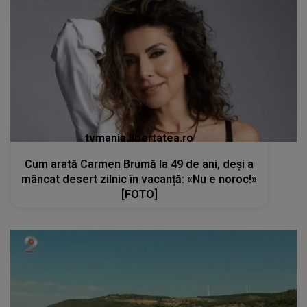
tvmania.libertatea.ro
Cum arată Carmen Brumă la 49 de ani, deși a
mâncat desert zilnic în vacanță: «Nu e noroc!»
[FOTO]