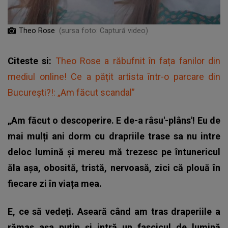
Theo Rose
(sursa foto: Captură video)
Citeste si:
Theo Rose a răbufnit în fața fanilor din
mediul online! Ce a pățit artista într-o parcare din
București?!: „Am făcut scandal”
„Am făcut o descoperire. E de-a râsu'-plâns'! Eu de
mai mulți ani dorm cu drapriile trase sa nu intre
deloc lumină și mereu mă trezesc pe întunericul
ăla așa, obosită, tristă, nervoasă, zici că plouă în
fiecare zi în viața mea.
E, ce să vedeți. Aseară când am tras draperiile a
rămas așa puțin și intră un fascicul de lumină