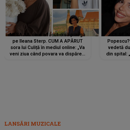
MESAJUL care a făcut-o să plângă
CE SE Î
pe Ileana Sterp. CUM A APĂRUT
Popescu?
sora lui Culiță în mediul online: „Va
vedetă du
veni ziua când povara va dispărea,
din spital:
iar lacrimile...”
LANSĂRI MUZICALE