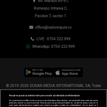
Bd. Mărăști 65-67,
Romexpo Intrarea C,
Pavilion T, sector 1
office@radioimpuls.ro
LIVE : 0754-222.999
WhatsApp: 0754-222.999
© 2019-2026 DOGAN MEDIA INTERNATIONAL SA, Toate
drepturile rezervate.
Nouă ne pasă ca datele tale personale să rămână confidențiale
Noi și partenerii noștri
589
stocăm și/sau accesăm informații pe dispozitivul dvs., precum identificatorii cookie unici pentru
prelucrarea datelor cu caracter personal. Puteți accepta sau gestiona preferințele dvs. făcând clic mai jos, respectiv vă
puteți opune utilizării unui interes legitim în orice moment pe pagina cu politica de confidențialitate. Aceste alegeri vor fi