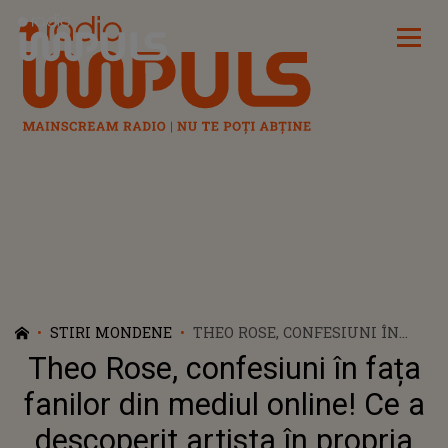
Radio Impuls
STIRI MONDENE
THEO ROSE, CONFESIUNI ÎN
FAȚA FANILOR DIN MEDIUL
Theo Rose, confesiuni în fața
ONLINE! CE A DESCOPERIT
ARTISTA ÎN PROPRIA CASĂ?!: „E
fanilor din mediul online! Ce a
DE-A RÂSU'-PLÂNS'! AM ZIS CĂ
descoperit artista în propria
VISEZ”