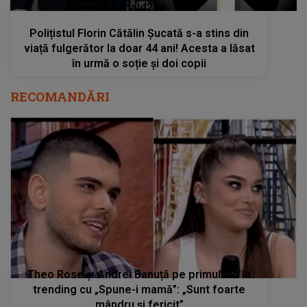
kanald2.ro
Polițistul Florin Cătălin Șucată s-a stins din
viață fulgerător la doar 44 ani! Acesta a lăsat
în urmă o soție și doi copii
RECOMANDĂRI
Theo Rose și Andrei Banuță pe primul loc în
trending cu „Spune-i mamă”: „Sunt foarte
mândru și fericit”