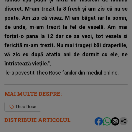
discret. M-am trezit la 8 fresh și am zis că nu se
poate. Am zis că visez. M-am băgat iar la somn,
de unde, m-am trezit la fel de veselă. Am mai
forțat-o pana la 12 dar ce sa vezi, tot vesela si
fericită m-am trezit. Nu mai trageți băi draperiile,
vă zic eu după atatia ani de dormit cu ele, ne
întristează viețile.",
le-a povestit
Theo Rose
fanilor din mediul online.
MAI MULTE DESPRE:
Theo Rose
DISTRIBUIE ARTICOLUL