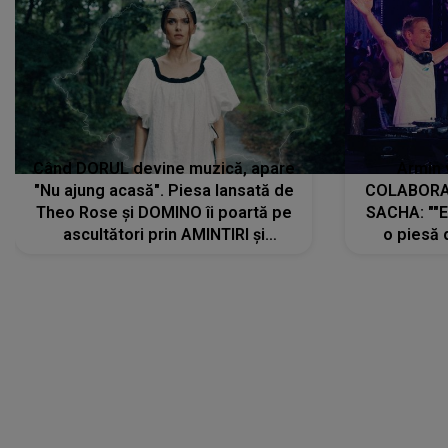
Când DORUL devine muzică, apare
Armin 
"Nu ajung acasă". Piesa lansată de
COLABORAR
Theo Rose și DOMINO îi poartă pe
SACHA: ""E
ascultători prin AMINTIRI și
o piesă 
REGĂSIRI, iar drumul emoțiilor
imediat pre
trece prin sufletul publicului:
cu mine șt
"Pentru toți cei care au plecat
păstrăm do
departe ca să le fie mai bine"