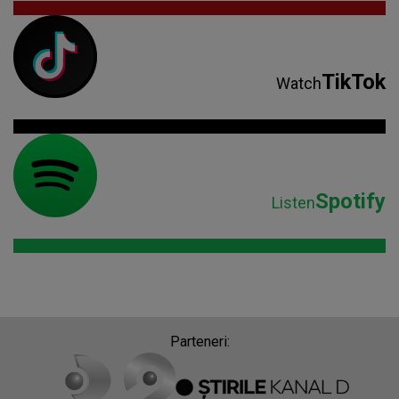
TikTok
Watch
Spotify
Listen
Parteneri: