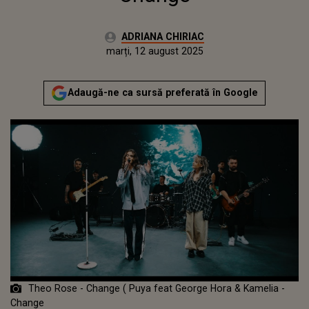
Autor:
ADRIANA CHIRIAC
Publicat:
marți, 12 august 2025
Actualizat:
marți, 12 august 2025
Adaugă-ne ca sursă preferată în Google
Theo Rose - Change ( Puya feat George Hora & Kamelia -
Change