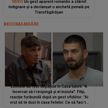
VIDEO
Un gest aparent romantic a stârnit
indignare și a declanșat o anchetă penală pe
Transfăgărășan
RECOMANDĂRI
Limitele au fost depășite în Casa Iubirii: "A
încercat să-l respingă și el insista". Filip,
reacție furibundă după un gest sfidător: "Ai
vrut să te duci în casa fetelor. Ce să faci tu
acolo?". Cum se apară Dorobanțu: "De ce ai