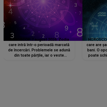
HOROSCOP 7 august 2026. Zodia
HOROSCOP 
care intră într-o perioadă marcată
care are șa
de încercări. Problemele se adună
bani. O opo
din toate părțile, iar o veste
poate schi
neașteptată îi dă planurile peste
la
cap