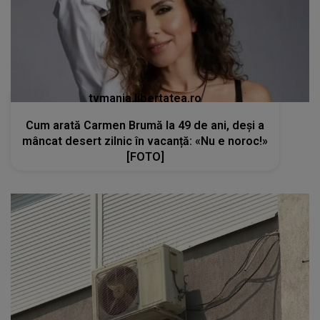
tvmania.libertatea.ro
Cum arată Carmen Brumă la 49 de ani, deși a
mâncat desert zilnic în vacanță: «Nu e noroc!»
[FOTO]