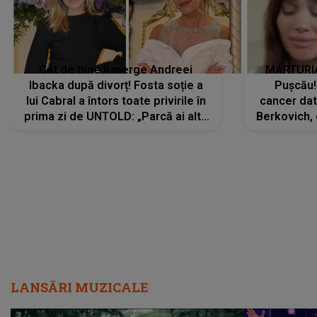
Cât de bine îi merge Andreei
MĂRTURIA
Ibacka după divorț! Fosta soție a
Pușcău!
lui Cabral a întors toate privirile în
cancer dato
prima zi de UNTOLD: „Parcă ai altă
Berkovich, 
strălucire, emani putere,
accident ru
încredere, siguranță...”
Dacă nu 
LANSĂRI MUZICALE