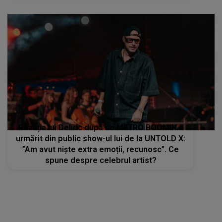
zis? Cred că mă duc acasă"
Reacția lui Deliric după ce METRO BOOMIN a
urmărit din public show-ul lui de la UNTOLD X:
”Am avut niște extra emoții, recunosc”. Ce
spune despre celebrul artist?