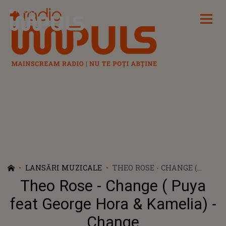
Radio Impuls
LANSĂRI MUZICALE
THEO ROSE - CHANGE (
PUYA FEAT GEORGE HORA &
Theo Rose - Change ( Puya
KAMELIA) - CHANGE
feat George Hora & Kamelia) -
Change