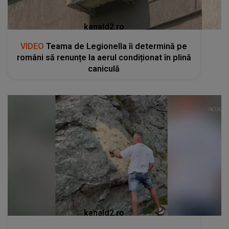
kanald2.ro
VIDEO
Teama de Legionella îi determină pe
români să renunțe la aerul condiționat în plină
caniculă
kanald2.ro