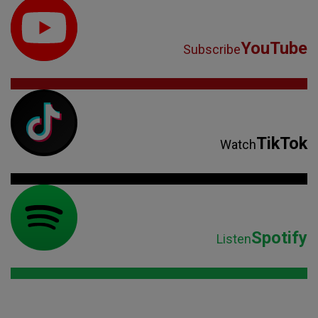
YouTube
Subscribe
TikTok
Watch
Spotify
Listen