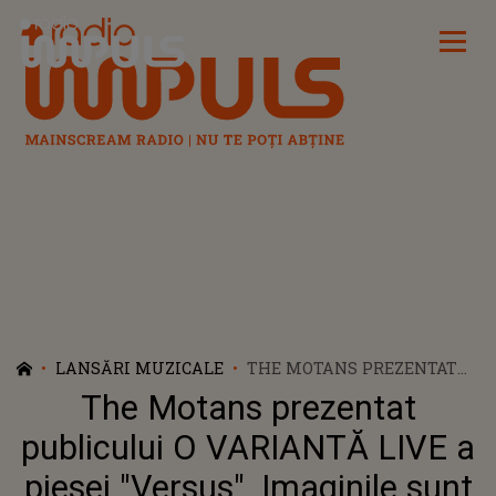
Radio Impuls
LANSĂRI MUZICALE
THE MOTANS PREZENTAT
PUBLICULUI O VARIANTĂ
The Motans prezentat
LIVE A PIESEI "VERSUS".
IMAGINILE SUNT DIN
publicului O VARIANTĂ LIVE a
CADRUL CONCERTULUI DE
piesei "Versus". Imaginile sunt
LA CHIȘINĂU ARENA: