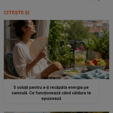
CITEȘTE ȘI
femeia.ro
5 soluții pentru a-ți recăpăta energia pe
caniculă. Ce funcționează când căldura te
epuizează