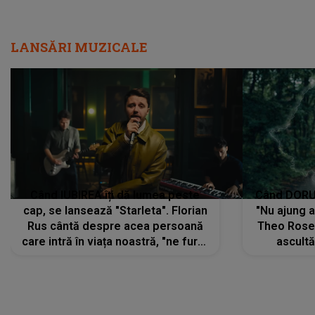
LANSĂRI MUZICALE
Când IUBIREA îți dă lumea peste
Când DORUL
cap, se lansează "Starleta". Florian
"Nu ajung 
Rus cântă despre acea persoană
Theo Rose 
care intră în viața noastră, "ne fură"
ascultă
toate PRIVIRILE, toate GÂNDURILE,
REGĂSIRI
tot UNIVERSUL și fără să ne dăm
trece pr
seama, ajunge să fie motivul
"Pentru t
pentru care zâmbim
departe 