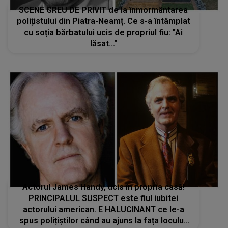
SCENE GREU DE PRIVIT de la înmormântarea
polițistului din Piatra-Neamț. Ce s-a întâmplat
cu soția bărbatului ucis de propriul fiu: "Ai
lăsat..."
Actorul James Handy, ucis în propria casă!
PRINCIPALUL SUSPECT este fiul iubitei
actorului american. E HALUCINANT ce le-a
spus polițiștilor când au ajuns la fața locului: