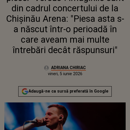
"PIESA ASTA S-A NĂSCUT
din cadrul concertului de la
ÎNTR-O PERIOADĂ ÎN CARE
AVEAM MAI MULTE
Chișinău Arena: "Piesa asta s-
ÎNTREBĂRI DECÂT
a născut într-o perioadă în
RĂSPUNSURI"
care aveam mai multe
întrebări decât răspunsuri"
Autor:
ADRIANA CHIRIAC
Publicat:
vineri, 5 iunie 2026
Adaugă-ne ca sursă preferată în Google