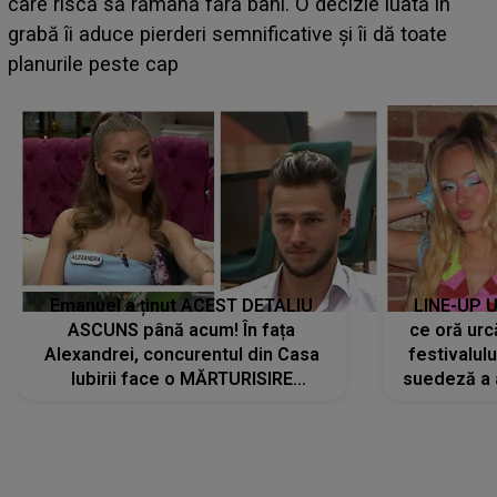
care riscă să rămână fără bani. O decizie luată în
grabă îi aduce pierderi semnificative și îi dă toate
planurile peste cap
Emanuel a ținut ACEST DETALIU
LINE-UP U
ASCUNS până acum! În fața
ce oră urc
Alexandrei, concurentul din Casa
festivalul
Iubirii face o MĂRTURISIRE
suedeză a a
NEAȘTEPTATĂ despre mama sa:
s-a film
"I-am spus și ei în față, eu nu te
iubesc pentru că..."