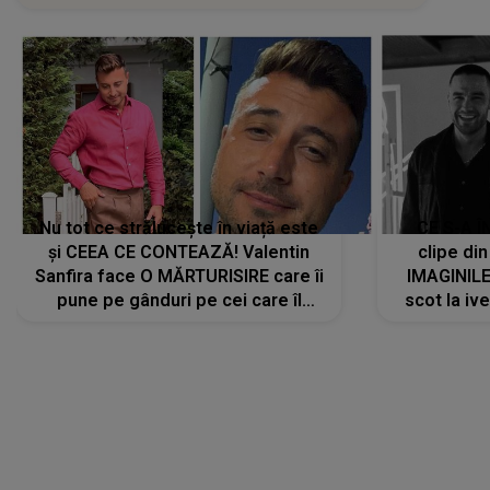
Nu tot ce strălucește în viață este
CE S-A Î
și CEEA CE CONTEAZĂ! Valentin
clipe din
Sanfira face O MĂRTURISIRE care îi
IMAGINIL
pune pe gânduri pe cei care îl
scot la ive
urmăresc în ONLINE. Mesajul
despre 
artistului este despre ceva ce
uităm cu toții, uneori: "La final, nu
vom..."