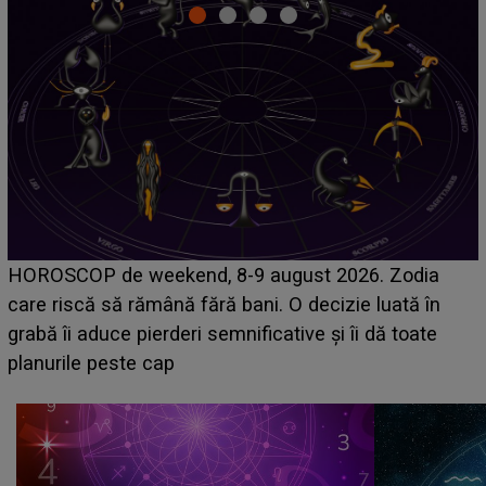
Emanuel a ținut ACEST DETALIU ASCUNS până
a
acum! În fața Alexandrei, concurentul din Casa Iubi
n
face o MĂRTURISIRE NEAȘTEPTATĂ despre ma
e
sa: "I-am spus și ei în față, eu nu te iubesc pentru
că..."