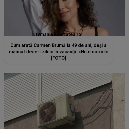
tvmania.libertatea.ro
Cum arată Carmen Brumă la 49 de ani, deși a
mâncat desert zilnic în vacanță: «Nu e noroc!»
[FOTO]