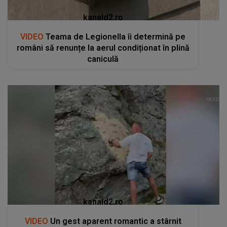
kanald2.ro
VIDEO
Teama de Legionella îi determină pe
români să renunțe la aerul condiționat în plină
caniculă
kanald2.ro
VIDEO
Un gest aparent romantic a stârnit