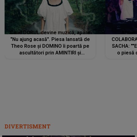
Când DORUL devine muzică, apare
Armin 
"Nu ajung acasă". Piesa lansată de
COLABORAR
Theo Rose și DOMINO îi poartă pe
SACHA: ""E
ascultători prin AMINTIRI și
o piesă 
REGĂSIRI, iar drumul emoțiilor
imediat pre
trece prin sufletul publicului:
cu mine șt
"Pentru toți cei care au plecat
păstrăm do
departe ca să le fie mai bine"
DIVERTISMENT