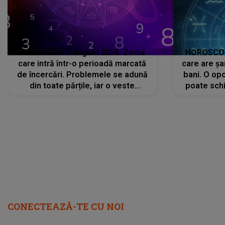
HOROSCOP 7 august 2026. Zodia
HOROSCOP 
care intră într-o perioadă marcată
care are șa
de încercări. Problemele se adună
bani. O opo
din toate părțile, iar o veste
poate schi
neașteptată îi dă planurile peste
la
cap
CONECTEAZĂ-TE CU NOI