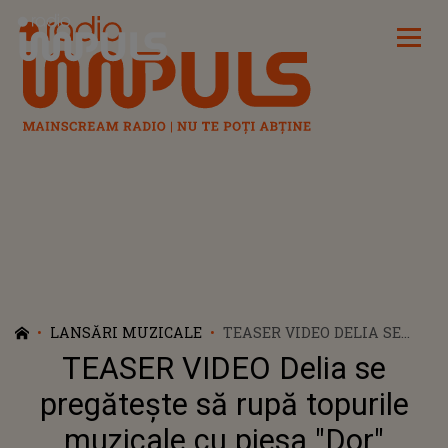
Radio Impuls
LANSĂRI MUZICALE
TEASER VIDEO DELIA SE
PREGĂTEȘTE SĂ RUPĂ
TEASER VIDEO Delia se
TOPURILE MUZICALE CU
PIESA "DOR"
pregătește să rupă topurile
muzicale cu piesa "Dor"