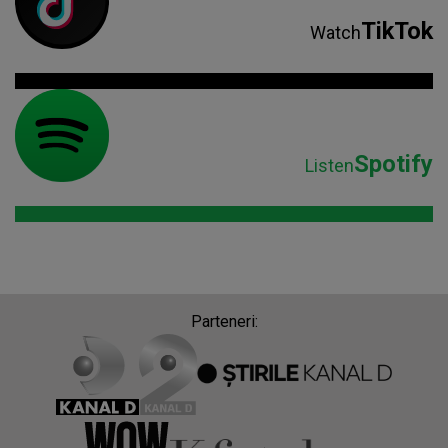
TikTok
Watch
Spotify
Listen
Parteneri: