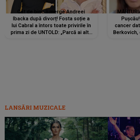
Cât de bine îi merge Andreei
MĂRTURIA
Ibacka după divorț! Fosta soție a
Pușcău!
lui Cabral a întors toate privirile în
cancer dato
prima zi de UNTOLD: „Parcă ai altă
Berkovich, 
strălucire, emani putere,
accident ru
încredere, siguranță...”
Dacă nu 
LANSĂRI MUZICALE