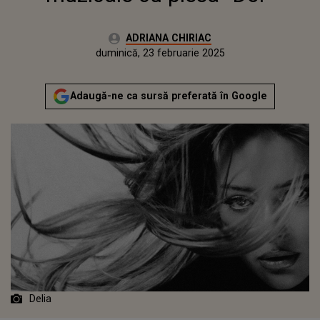
Autor:
ADRIANA CHIRIAC
Publicat:
duminică, 23 februarie 2025
Actualizat:
duminică, 23 februarie 2025
Adaugă-ne ca sursă preferată în Google
Delia