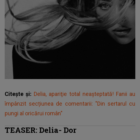
Citește și:
Delia, apariţie total neașteptată! Fanii au
împânzit secțiunea de comentarii: "Din sertarul cu
pungi al oricărui român"
TEASER: Delia- Dor