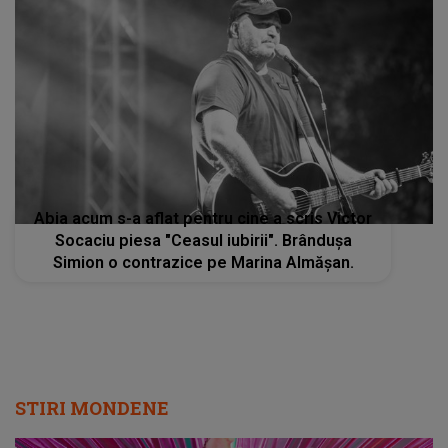
Abia acum s-a aflat pentru cine a scris Victor
Socaciu piesa "Ceasul iubirii". Brândușa
Simion o contrazice pe Marina Almășan.
STIRI MONDENE