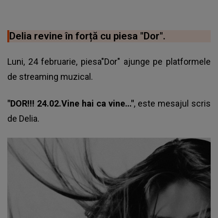
Delia revine în forță cu piesa "Dor".
Luni, 24 februarie, piesa"Dor" ajunge pe platformele
de streaming muzical.
"DOR!!! 24.02.Vine hai ca vine…"
, este mesajul scris
de
Delia
.