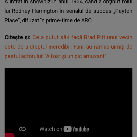
A intrat în showbiz în anul 1964, când a obţinut rolul
lui Rodney Harrington în serialul de succes „Peyton
Place”, difuzat în prime-time de ABC.
Citește și:
Ce a putut să-i facă Brad Pitt unui vecin
este de-a dreptul incredibil. Fanii au rămas uimiți de
gestul actorului: ”A fost și un pic amuzant”