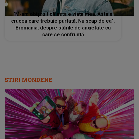
"M-am obișnuit că asta e viața mea. Asta e
crucea care trebuie purtată. Nu scap de ea".
Bromania, despre stările de anxietate cu
care se confruntă
STIRI MONDENE