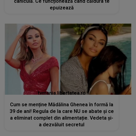
caniculă. Ce funcționează când căldura te
epuizează
tvmania.libertatea.ro
Cum se menține Mădălina Ghenea în formă la
39 de ani! Regula de la care NU se abate și ce
a eliminat complet din alimentație. Vedeta și-
a dezvăluit secretul