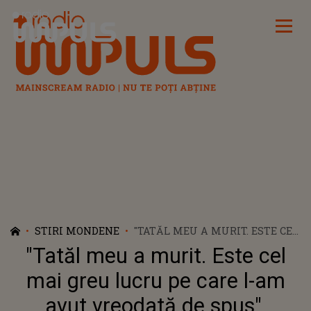
Radio Impuls
STIRI MONDENE
"TATĂL MEU A MURIT. ESTE CEL
MAI GREU LUCRU PE CARE L-
"Tatăl meu a murit. Este cel
AM AVUT VREODATĂ DE SPUS".
CELEBRUL ACTOR RYAN O’NEAL
mai greu lucru pe care l-am
S-A STINS DIN VIAȚĂ LA
avut vreodată de spus".
VÂRSTA DE 82 DE ANI