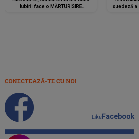
Iubirii face o MĂRTURISIRE
suedeză a a
NEAȘTEPTATĂ despre mama sa:
s-a film
"I-am spus și ei în față, eu nu te
iubesc pentru că..."
CONECTEAZĂ-TE CU NOI
Facebook
Like