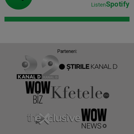
Spotify
Listen
Parteneri: