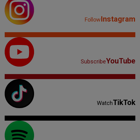
Instagram
Follow
YouTube
Subscribe
TikTok
Watch