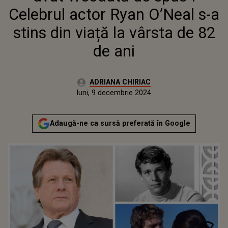
Celebrul actor Ryan O’Neal s-a
stins din viață la vârsta de 82
de ani
Autor:
ADRIANA CHIRIAC
Publicat:
sâmbătă, 9 decembrie 2023
Actualizat:
luni, 9 decembrie 2024
Adaugă-ne ca sursă preferată în Google