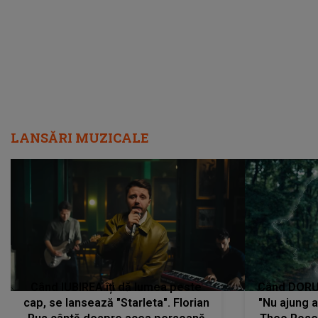
LANSĂRI MUZICALE
Când IUBIREA îți dă lumea peste
Când DORUL
cap, se lansează "Starleta". Florian
"Nu ajung 