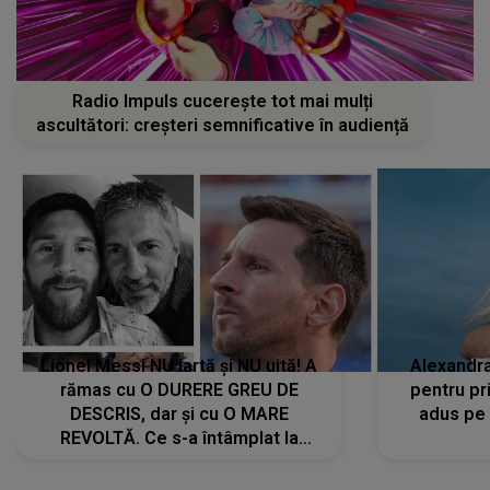
Radio Impuls cucerește tot mai mulți
ascultători: creșteri semnificative în audiență
Lionel Messi NU iartă și NU uită! A
Alexandr
rămas cu O DURERE GREU DE
pentru pr
DESCRIS, dar și cu O MARE
adus pe 
REVOLTĂ. Ce s-a întâmplat la
ÎNMORMÂNTAREA tatălui său l-a
făcut să ia o DECIZIE DRASTICĂ