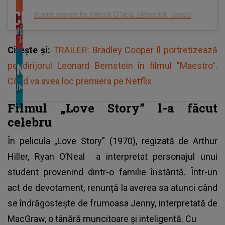
A post shared by Patrick O'Neal (@patrick_oneal)
Citește și:
TRAILER: Bradley Cooper îl portretizează
pe dirijorul Leonard Bernstein în filmul "Maestro".
Când va avea loc premiera pe Netflix
Filmul „Love Story” l-a făcut
celebru
În pelicula „Love Story” (1970), regizată de Arthur
Hiller,
Ryan O’Neal
a interpretat personajul unui
student provenind dintr-o familie înstărită. Într-un
act de devotament, renunță la averea sa atunci când
se îndrăgostește de frumoasa Jenny, interpretată de
MacGraw, o tânără muncitoare și inteligentă. Cu