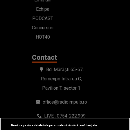
Echipa
PODCAST
Concursuri
HOT40
Contact
Bd. Mărăști 65-67,
Romexpo Intrarea C,
Pavilion T, sector 1
office@radioimpuls.ro
LIVE : 0754-222.999
WhatsApp: 0754-222.999
Nouă ne pasă ca datele tale personale să rămână confidențiale