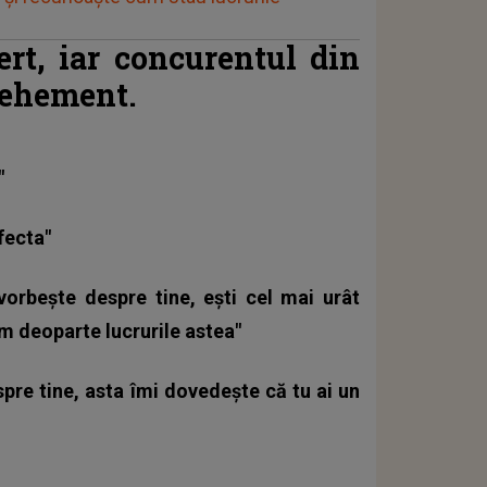
rt, iar concurentul din
vehement.
"
fecta"
orbește despre tine, ești cel mai urât
săm deoparte lucrurile astea"
spre tine, asta îmi dovedește că tu ai un