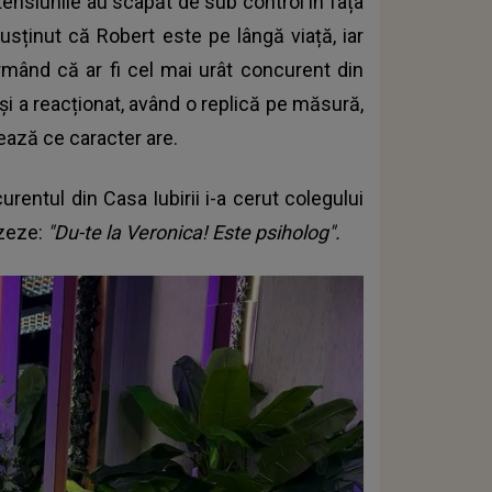
 tensiunile au scapăt de sub control în fața
usținut că Robert este pe lângă viață, iar
firmând că ar fi cel mai urât concurent din
i și a reacționat, având o replică pe măsură,
ază ce caracter are.
rentul din Casa Iubirii i-a cerut colegului
izeze:
"Du-te la Veronica! Este psiholog".