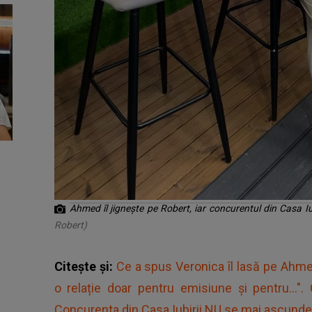
Ahmed îl jignește pe Robert, iar concurentul din Casa I
Robert)
Citește și:
Ce a spus Veronica îl lasă pe Ahm
o relație doar pentru emisiune și pentru..."
Concurenta din Casa Iubirii NU se mai ascunde