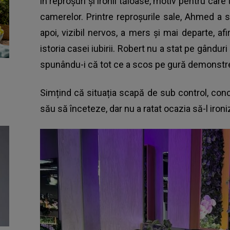
în reproșuri și ironii tăioase, motiv pentru care
camerelor. Printre reproșurile sale, Ahmed a s
apoi, vizibil nervos, a mers și mai departe, a
istoria casei iubirii. Robert nu a stat pe gândur
spunându-i că tot ce a scos pe gură demonstre
Simțind că situația scapă de sub control, concu
său să înceteze, dar nu a ratat ocazia să-l iron