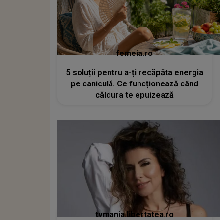
femeia.ro
5 soluții pentru a-ți recăpăta energia
pe caniculă. Ce funcționează când
căldura te epuizează
tvmania.libertatea.ro