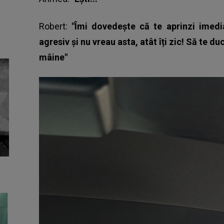
Robert:
"Îmi dovedește că te aprinzi imedia
agresiv și nu vreau asta, atât îți zic! Să te d
mâine"