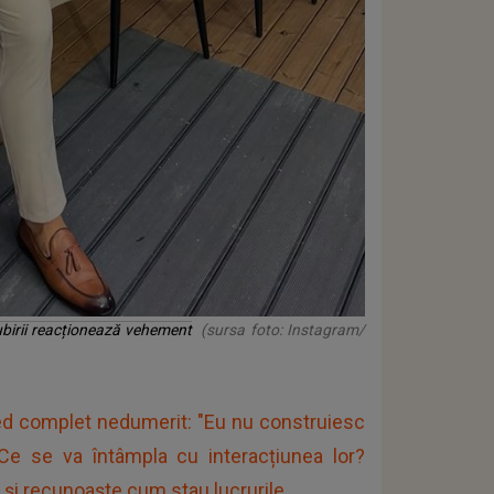
ubirii reacționează vehement
(sursa foto: Instagram/
ed complet nedumerit: "Eu nu construiesc
. Ce se va întâmpla cu interacțiunea lor?
 și recunoaște cum stau lucrurile