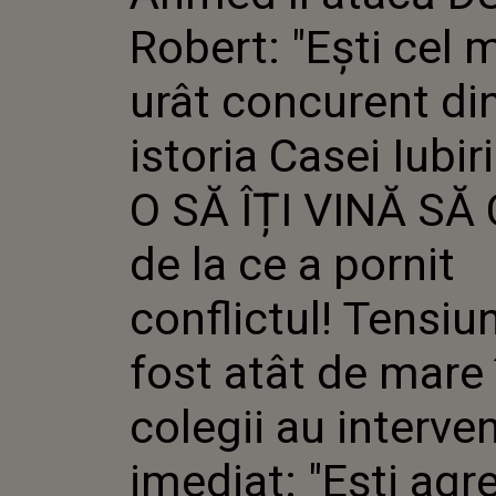
ISTORIA 
Robert: "Ești cel 
NU O SĂ 
CREZI DE
PORNIT 
urât concurent di
TENSIUNE
DE MARE 
istoria Casei Iubir
AU INTE
IMEDIAT:
ȘI NU VR
O SĂ ÎȚI VINĂ SĂ
ÎȚI ZIC!"
de la ce a pornit
conflictul! Tensiu
fost atât de mare 
colegii au interven
imediat: "Ești agre