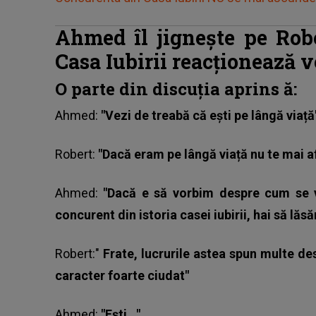
Ahmed îl jignește pe Robe
Casa Iubirii reacționează 
O parte din discuția aprins
ă:
Ahmed:
"Vezi de treabă că ești pe lângă viață
Robert
:
"Dacă eram pe lângă viață nu te mai a
Ahmed:
"Dacă e să vorbim despre cum se v
concurent din istoria casei iubirii, hai să lă
Robert:"
Frate, lucrurile astea spun multe de
caracter foarte ciudat"
Ahmed
:
"Ești..."