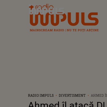
Radio Impuls
RADIO IMPULS
DIVERTISMENT
AHMED ÎL
ROBERT: 
Ahmed îl atacă D
URÂT CO