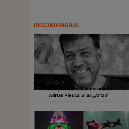
RECOMANDĂRI
Unde și când va fi înmormântat
Adrian Pleșca, alias „Artan”