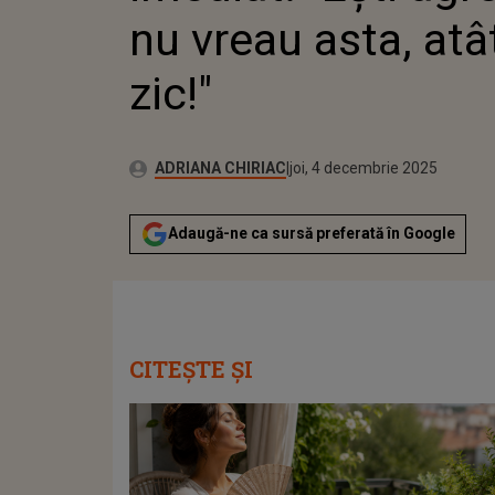
nu vreau asta, atât
zic!"
Publicat:
Autor:
miercuri, 3 decembrie 2025
Actualizat:
ADRIANA CHIRIAC
joi, 4 decembrie 2025
Adaugă-ne ca sursă preferată în Google
CITEȘTE ȘI