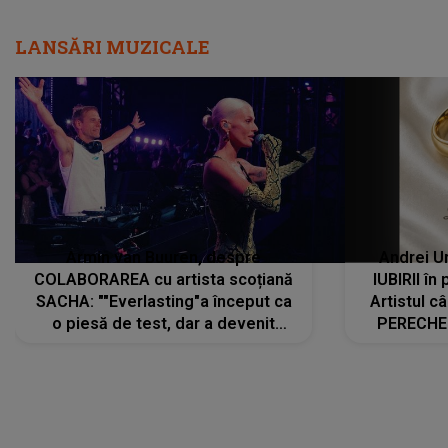
LANSĂRI MUZICALE
Armin van Buuren, despre
Andrei U
COLABORAREA cu artista scoțiană
IUBIRII în
SACHA: ""Everlasting"a început ca
Artistul 
o piesă de test, dar a devenit
PERECHE 
imediat preferata fanilor. Sacha și
care aleg
cu mine știam că nu am putea să o
același dr
păstrăm doar pentru noi prea mult
R
timp"