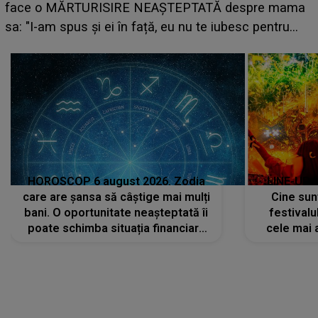
suedeză a ajuns deja în România și s-a filmat din
camera de hotel
a
HOROSCOP 6 august 2026. Zodia
LINE-UP 
care are șansa să câștige mai mulți
Cine sunt
bani. O oportunitate neașteptată îi
festivalu
poate schimba situația financiară
cele mai 
la început de lună
sc