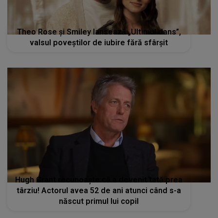
Theo Rose și Smiley lansează „Ultimul dans”,
valsul poveștilor de iubire fără sfârșit
Hugh Grant recunoaște că a devenit tată prea
târziu! Actorul avea 52 de ani atunci când s-a
născut primul lui copil