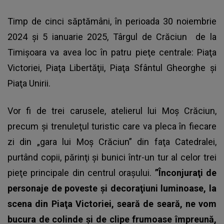
Timp de cinci săptămâni, în perioada 30 noiembrie
2024 și 5 ianuarie 2025,
Târgul de Crăciun
de la
Timişoara va avea loc în patru pieţe centrale: Piaţa
Victoriei, Piaţa Libertăţii, Piaţa Sfântul Gheorghe şi
Piaţa Unirii.
Vor fi de trei carusele, atelierul lui Moş Crăciun,
precum şi trenuleţul turistic care va pleca în fiecare
zi din „gara lui Moş Crăciun” din faţa Catedralei,
purtând copii, părinţi şi bunici într-un tur al celor trei
pieţe principale din centrul oraşului.
”Înconjuraţi de
personaje de poveste şi decoraţiuni luminoase, la
scena din Piaţa Victoriei, seară de seară, ne vom
bucura de colinde şi de clipe frumoase împreună,