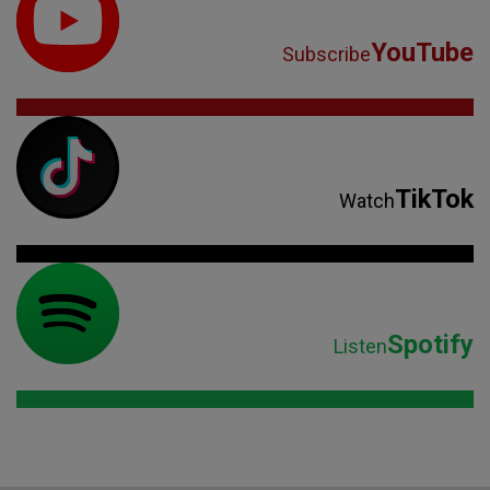
YouTube
Subscribe
TikTok
Watch
Spotify
Listen