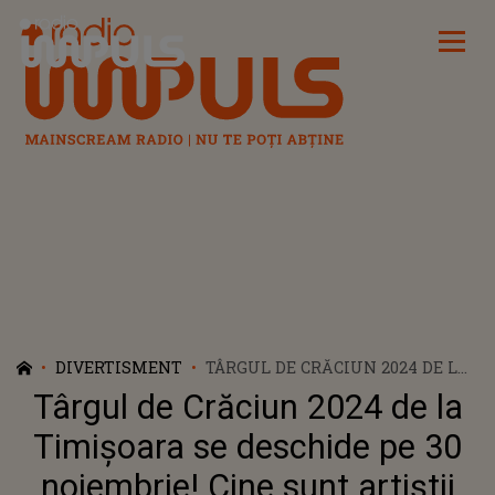
Radio Impuls
DIVERTISMENT
TÂRGUL DE CRĂCIUN 2024 DE LA
TIMIȘOARA SE DESCHIDE PE 30
Târgul de Crăciun 2024 de la
NOIEMBRIE! CINE SUNT ARTIȘTII
CARE VOR URCA PE SCENĂ?
Timișoara se deschide pe 30
noiembrie! Cine sunt artiștii