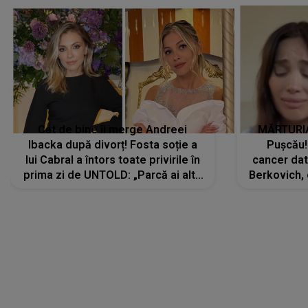
Cât de bine îi merge Andreei
MĂRTURIA
Ibacka după divorț! Fosta soție a
Pușcău!
lui Cabral a întors toate privirile în
cancer dato
prima zi de UNTOLD: „Parcă ai altă
Berkovich, 
strălucire, emani putere,
accident ru
încredere, siguranță...”
Dacă nu 