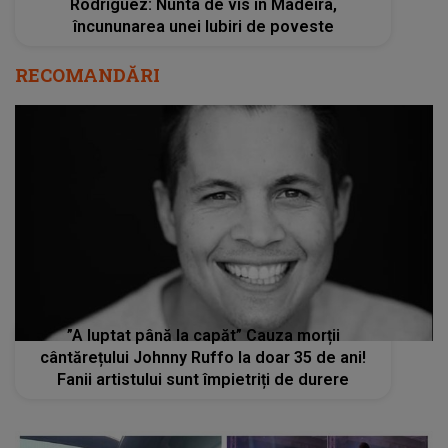
Rodriguez: Nunta de vis în Madeira,
încununarea unei Iubiri de poveste
RECOMANDĂRI
”A luptat până la capăt” Cauza morții
cântărețului Johnny Ruffo la doar 35 de ani!
Fanii artistului sunt împietriți de durere