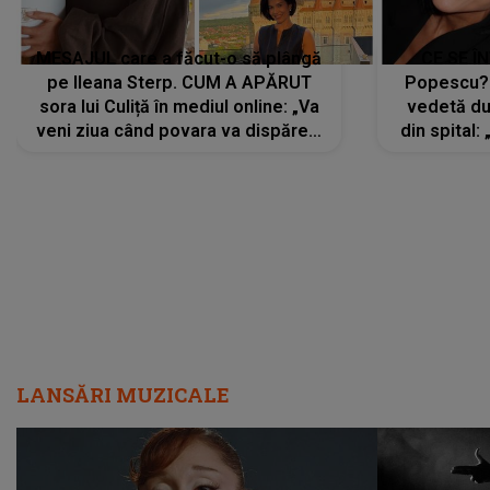
MESAJUL care a făcut-o să plângă
CE SE Î
pe Ileana Sterp. CUM A APĂRUT
Popescu?
sora lui Culiță în mediul online: „Va
vedetă du
veni ziua când povara va dispărea,
din spital:
iar lacrimile...”
LANSĂRI MUZICALE