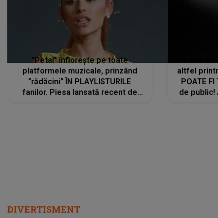
"Petal" înflorește pe toate
De această 
platformele muzicale, prinzând
altfel prin
"rădăcini" ÎN PLAYLISTURILE
POATE FI
fanilor. Piesa lansată recent de
de public!
Ariana Grande îi face pe
a lansat V
ascultători SĂ O ASCULTE PE
REPEAT
DIVERTISMENT