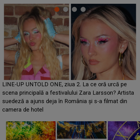
Ce a dezvăluit noua concurentă din "Casa Iubirii" l-a
luat prin surprindere pe Emanuel. CINE ESTE
BĂIATUL VIZAT de Alexandra?! Aflându-se în fața
faptului împlinit, A RECUNOSCUT IMEDIAT: "Am
avut..."