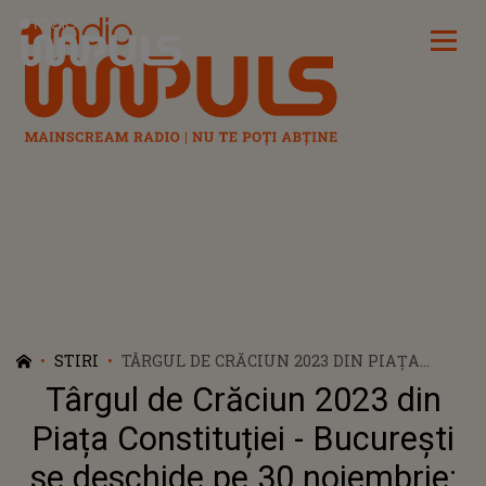
Radio Impuls
STIRI
TÂRGUL DE CRĂCIUN 2023 DIN PIAȚA
CONSTITUȚIEI - BUCUREȘTI SE DESCHIDE
Târgul de Crăciun 2023 din
PE 30 NOIEMBRIE: PROGRAMUL
EVENIMENTELOR
Piața Constituției - București
se deschide pe 30 noiembrie: