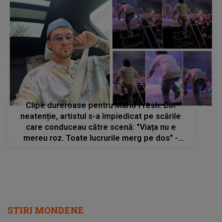
Clipe dureroase pentru Mario Fresh. Din
neatenție, artistul s-a împiedicat pe scările
care conduceau către scenă: "Viața nu e
mereu roz. Toate lucrurile merg pe dos" -
VIDEO
STIRI MONDENE