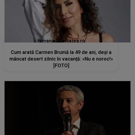
tvmania.libertatea.ro
Cum arată Carmen Brumă la 49 de ani, deși a
mâncat desert zilnic în vacanță: «Nu e noroc!»
[FOTO]