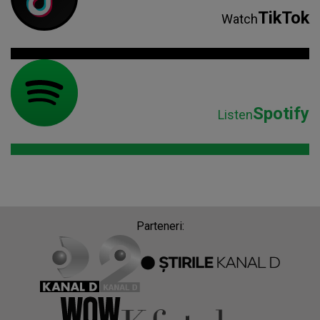
TikTok
Watch
Spotify
Listen
Parteneri: