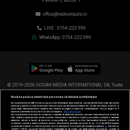
Pavilion T, sector 1
office@radioimpuls.ro
LIVE : 0754-222.999
WhatsApp: 0754-222.999
© 2019-2026 DOGAN MEDIA INTERNATIONAL SA, Toate
drepturile rezervate.
Nouă ne pasă ca datele tale personale să rămână confidențiale
Noi și partenerii noștri
589
stocăm și/sau accesăm informații pe dispozitivul dvs., precum identificatorii cookie unici pentru
prelucrarea datelor cu caracter personal. Puteți accepta sau gestiona preferințele dvs. făcând clic mai jos, respectiv vă
puteți opune utilizării unui interes legitim în orice moment pe pagina cu politica de confidențialitate. Aceste alegeri vor fi
raportate partenerilor noștri și nu vă vor afecta navigarea.
Mai multe detalii
Noi si partenerii nostri (retelele de socializare si agentiile de publicitate partenere, precum si furnizorii nostri de servicii de
date analitice) prelucram date pentru a permite website-ului sa functioneze, pentru a personaliza continutul si anunturile
publicitare afisate in functie de interesele si/sau profilul dvs., pentru a va oferi functionalitati aferente retelelor de
socializare si pentru a analiza traficul pe website. Beneficiati de drepturile prevazute de art. 15-22 din GDPR in legatura
cu prelucrarea datelor cu caracter personal. Aceste drepturi pot fi exercitate prin modalitatea indicata
aici
. Prin click pe
“ACCEPT TOATE”, acceptati folosirea tuturor Tehnologiilor de tip Cookie, care implica inclusiv acceptul dvs. cu privire la