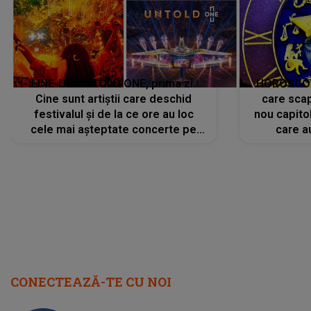
LINE-UP UNTOLD ONE, prima zi.
HOROSCOP 
Cine sunt artiștii care deschid
care scap
festivalul și de la ce ore au loc
nou capitol
cele mai așteptate concerte pe
care a
scena principală?
perioadă 
CONECTEAZĂ-TE CU NOI