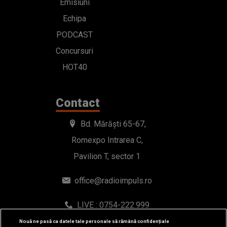
Emisiuni
Echipa
PODCAST
Concursuri
HOT40
Contact
Bd. Mărăști 65-67,
Romexpo Intrarea C,
Pavilion T, sector 1
office@radioimpuls.ro
LIVE : 0754-222.999
WhatsApp: 0754-222.999
Nouă ne pasă ca datele tale personale să rămână confidențiale