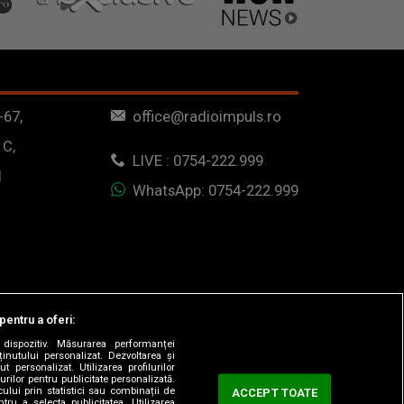
-67,
office@radioimpuls.ro
 C,
LIVE : 0754-222.999
1
WhatsApp: 0754-222.999
pentru a oferi:
dispozitiv. Măsurarea performanței
ținutului personalizat. Dezvoltarea și
t personalizat. Utilizarea profilurilor
urilor pentru publicitate personalizată.
ului prin statistici sau combinații de
ACCEPT TOATE
tru a selecta publicitatea. Utilizarea