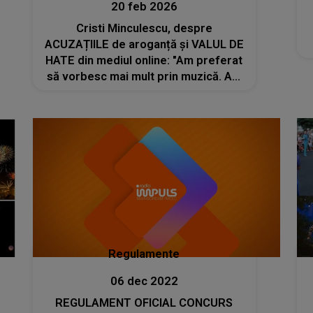
20 feb 2026
Cristi Minculescu, despre
ACUZAȚIILE de aroganță și VALUL DE
HATE din mediul online: "Am preferat
să vorbesc mai mult prin muzică. Am
lăsat de la mine de nesfârșit de
multe ori, nerealizând pe moment că,
uneori, e o..."
Regulamente
06 dec 2022
REGULAMENT OFICIAL CONCURS