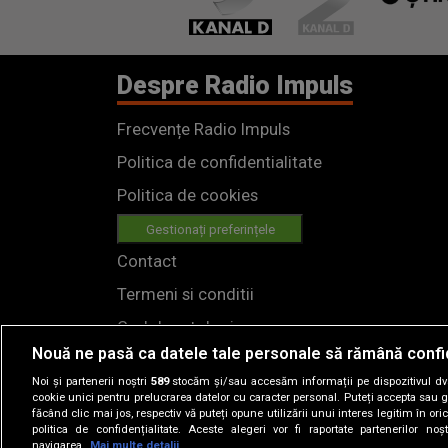
Despre Radio Impuls
Frecvențe Radio Impuls
Politica de confidentialitate
Politica de cookies
Gestionați preferințele
Contact
Termeni si conditii
Cod deontologic
Nouă ne pasă ca datele tale personale să rămână confi
Regulamente
Noi și partenerii noștri
589
stocăm și/sau accesăm informații pe dispozitivul dvs.
cookie unici pentru prelucrarea datelor cu caracter personal. Puteți accepta sau g
făcând clic mai jos, respectiv vă puteți opune utilizării unui interes legitim în 
politica de confidențialitate. Aceste alegeri vor fi raportate partenerilor no
navigarea.
Mai multe detalii