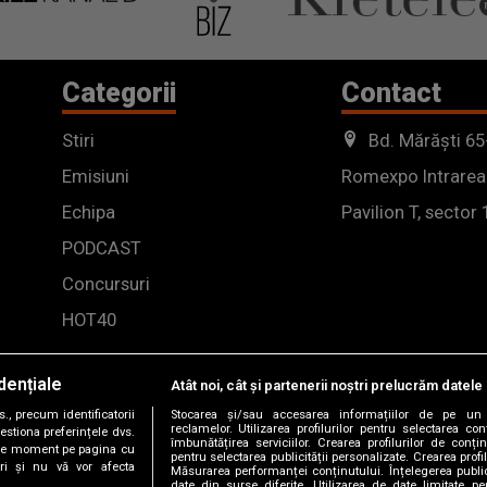
Categorii
Contact
Stiri
Bd. Mărăști 65
Emisiuni
Romexpo Intrarea
Echipa
Pavilion T, sector 
PODCAST
Concursuri
HOT40
dențiale
Atât noi, cât și partenerii noștri prelucrăm datele 
, precum identificatorii
Stocarea și/sau accesarea informațiilor de pe un 
reclamelor. Utilizarea profilurilor pentru selectarea con
estiona preferințele dvs.
îmbunătățirea serviciilor. Crearea profilurilor de conținu
orice moment pe pagina cu
pentru selectarea publicității personalizate. Crearea profil
ștri și nu vă vor afecta
Măsurarea performanței conținutului. Înțelegerea public
date din surse diferite. Utilizarea de date limitate pen