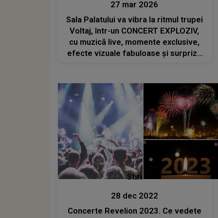
27 mar 2026
Sala Palatului va vibra la ritmul trupei
Voltaj, într-un CONCERT EXPLOZIV,
cu muzică live, momente exclusive,
efecte vizuale fabuloase și surprize
pentru fanii dedicați: "E o energie
aparte, o conexiune specială. Și ca
de obicei, vom avea și..."
Stiri
28 dec 2022
Concerte Revelion 2023. Ce vedete