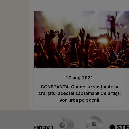
câștigătorul Eurovision România
2022
Stiri
10 aug 2021
CONSTANȚA: Concerte susținute la
sfârșitul acestei săptămâni! Ce artiști
vor urca pe scenă
Parteneri: