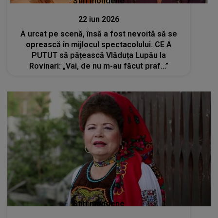
Stiri mondene
22 iun 2026
A urcat pe scenă, însă a fost nevoită să se
oprească în mijlocul spectacolului. CE A
PUTUT să pățească Vlăduța Lupău la
Rovinari: „Vai, de nu m-au făcut praf…”
Stiri mondene