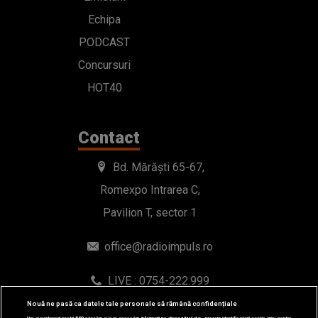
Echipa
PODCAST
Concursuri
HOT40
Contact
Bd. Mărăști 65-67,
Romexpo Intrarea C,
Pavilion T, sector 1
office@radioimpuls.ro
LIVE : 0754-222.999
WhatsApp: 0754-222.999
Nouă ne pasă ca datele tale personale să rămână confidențiale