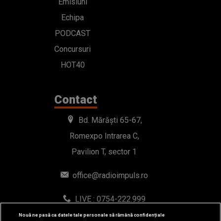
Emisiuni
Echipa
PODCAST
Concursuri
HOT40
Contact
Bd. Mărăști 65-67,
Romexpo Intrarea C,
Pavilion T, sector 1
office@radioimpuls.ro
LIVE : 0754-222.999
WhatsApp: 0754-222.999
Nouă ne pasă ca datele tale personale să rămână confidențiale