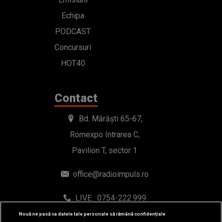
Echipa
PODCAST
Concursuri
HOT40
Contact
Bd. Mărăști 65-67,
Romexpo Intrarea C,
Pavilion T, sector 1
office@radioimpuls.ro
LIVE : 0754-222.999
WhatsApp: 0754-222.999
Nouă ne pasă ca datele tale personale să rămână confidențiale