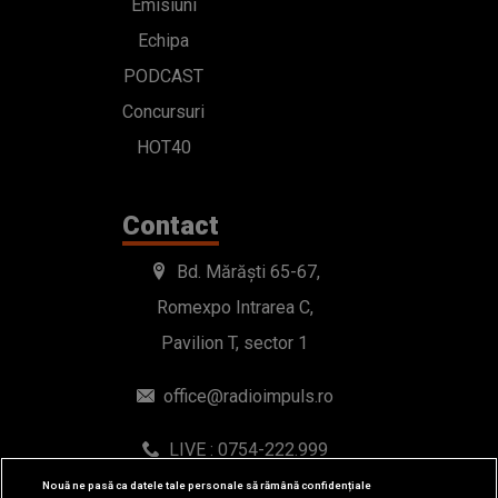
Emisiuni
Echipa
PODCAST
Concursuri
HOT40
Contact
Bd. Mărăști 65-67,
Romexpo Intrarea C,
Pavilion T, sector 1
office@radioimpuls.ro
LIVE : 0754-222.999
WhatsApp: 0754-222.999
Nouă ne pasă ca datele tale personale să rămână confidențiale