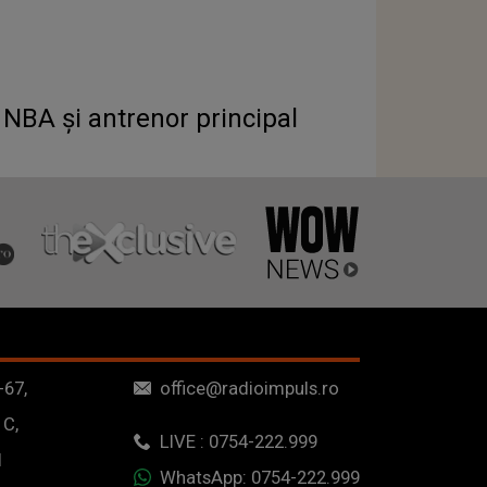
 NBA și antrenor principal
-67,
office@radioimpuls.ro
 C,
LIVE : 0754-222.999
1
WhatsApp: 0754-222.999