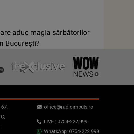
care aduc magia sărbătorilor
în București?
-67,
office@radioimpuls.ro
 C,
LIVE : 0754-222.999
1
WhatsApp: 0754-222.999