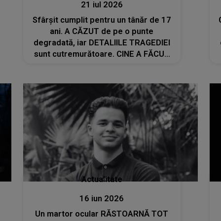
21 iul 2026
Sfârșit cumplit pentru un tânăr de 17
ani. A CĂZUT de pe o punte
degradată, iar DETALIILE TRAGEDIEI
sunt cutremurătoare. CINE A FĂCUT
DESCOPERIREA: "Era o bicicletă
căzută lângă o apă, cu lanterna
aprinsă și..."
Actualitate
16 iun 2026
Un martor ocular RĂSTOARNĂ TOT