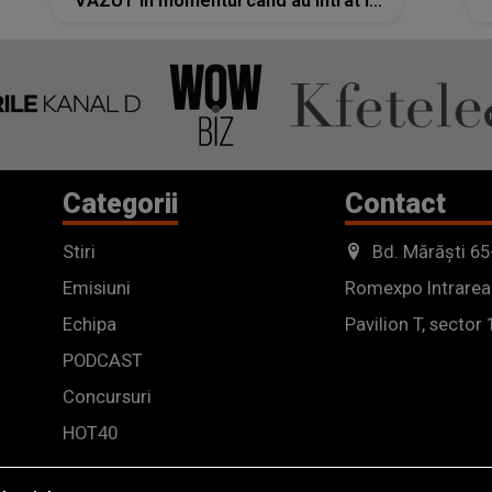
VĂZUT în momentul când au intrat în
casă. Vecinii nu și-ar fi imaginat o
astfel de TRAGEDIE chiar în
apropierea lor. Principalul suspect a
fost reținut
Categorii
Contact
Stiri
Bd. Mărăști 65
Emisiuni
Romexpo Intrarea
Echipa
Pavilion T, sector 
PODCAST
Concursuri
HOT40