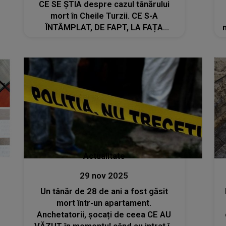
CE SE ȘTIA despre cazul tânărului
mort în Cheile Turzii. CE S-A
ÎNTÂMPLAT, DE FAPT, LA FAȚA
LOCULUI cu Bogdan Zeic: "Nu s-a
rupt nicio stâncă. A căzut de..."
Actualitate
29 nov 2025
Un tânăr de 28 de ani a fost găsit
mort într-un apartament.
Anchetatorii, șocați de ceea CE AU