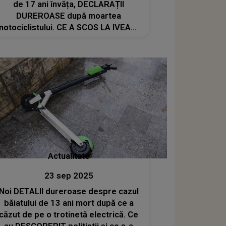
de 17 ani învăța, DECLARAȚII
DUREROASE după moartea
motociclistului. CE A SCOS LA IVEALĂ
îți cutremură sufletul: "Era genul de
elev pe care..."
Actualitate
23 sep 2025
Noi DETALII dureroase despre cazul
băiatului de 13 ani mort după ce a
căzut de pe o trotinetă electrică. Ce