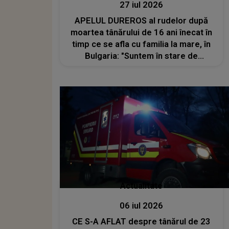
27 iul 2026
APELUL DUREROS al rudelor după
moartea tânărului de 16 ani înecat în
timp ce se afla cu familia la mare, în
Bulgaria: "Suntem în stare de
disperare. Ne dorim un singur lucru:
să..."
Actualitate
06 iul 2026
CE S-A AFLAT despre tânărul de 23