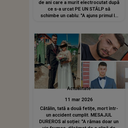
de ani care a murit electrocutat după
ce s-a urcat PE UN STÂLP să
schimbe un cablu: "A ajuns primul la
faţa locului şi a..."
Actualitate
11 mar 2026
Cătălin, tată a două fetițe, mort într-
un accident cumplit. MESAJUL
DUREROS al soției: "A rămas doar un