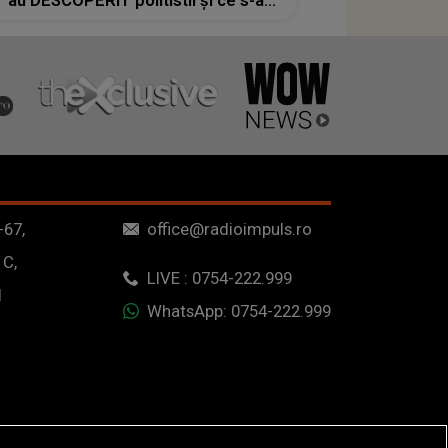
au DESCOPERIT politistii și ce s-a
întâmplat cu adevărat în ziua
TRAGEDIEI: "E trist și nedrept ca un
copil să îşi părăsească părinții astfel"
-67,
office@radioimpuls.ro
 C,
LIVE : 0754-222.999
1
WhatsApp: 0754-222.999