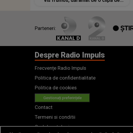
vis frumos, dărâmat de o clipă de
neatenție care ne-a furat totul. ​Mă uit
la..."
Parteneri:
Despre Radio Impuls
Frecvențe Radio Impuls
Politica de confidentialitate
Politica de cookies
Gestionați preferințele
Contact
Termeni si conditii
Cod deontologic