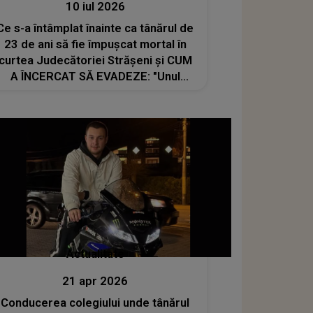
10 iul 2026
Ce s-a întâmplat înainte ca tânărul de
23 de ani să fie împușcat mortal în
curtea Judecătoriei Strășeni și CUM
A ÎNCERCAT SĂ EVADEZE: "Unul
dintre polițiști a executat un foc de
avertisment, în timp ce deținutul..."
Actualitate
21 apr 2026
Conducerea colegiului unde tânărul