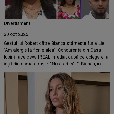
Divertisment
30 oct 2025
Gestul lui Robert către Bianca stârnește furia Liei:
"Am alergie la florile alea". Concurenta din Casa
Iubirii face ceva IREAL imediat după ce colega ei a
ieșit din camera roșie: "Nu cred că...”. Bianca, în
stare de ȘOC când a auzit ce i-a spus