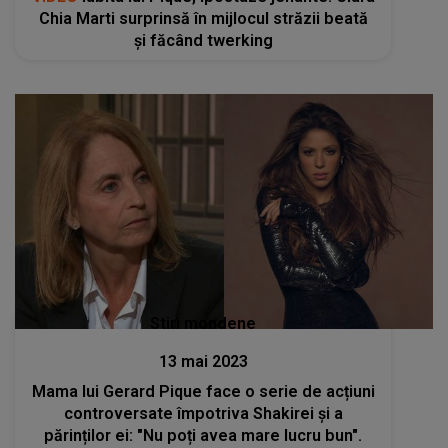
Chia Marti surprinsă în mijlocul străzii beată
și făcând twerking
Stiri mondene
13 mai 2023
Mama lui Gerard Pique face o serie de acțiuni
controversate împotriva Shakirei și a
părinților ei: "Nu poți avea mare lucru bun".