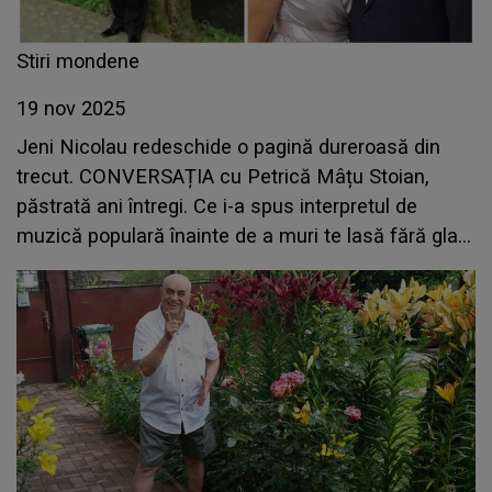
Stiri mondene
19 nov 2025
Jeni Nicolau redeschide o pagină dureroasă din
trecut. CONVERSAȚIA cu Petrică Mâțu Stoian,
păstrată ani întregi. Ce i-a spus interpretul de
muzică populară înainte de a muri te lasă fără glas:
"Tot ce s-a scris sau s-a auzit altfel a fost doar..."