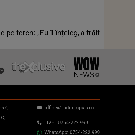
pe teren: „Eu îl înțeleg, a trăit
-67,
office@radioimpuls.ro
 C,
LIVE : 0754-222.999
1
WhatsApp: 0754-222.999