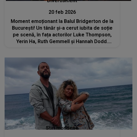
Divertisment
20 feb 2026
Moment emoționant la Balul Bridgerton de la
București! Un tânăr și-a cerut iubita de soție
pe scenă, în fața actorilor Luke Thompson,
Yerin Ha, Ruth Gemmell şi Hannah Dodd.
Reacțiile internauților au curs în valuri pe
rețelele sociale: „Prea romantic!”
Stiri mondene