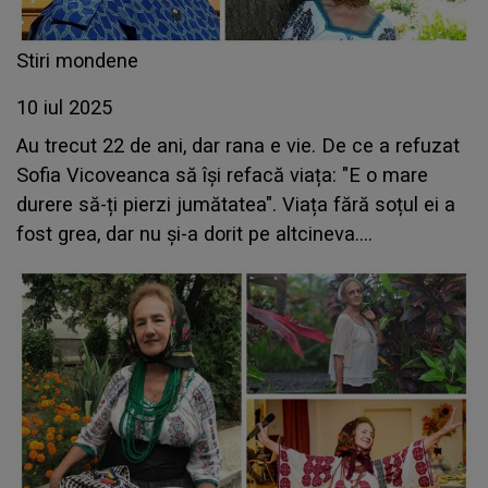
Stiri mondene
10 iul 2025
Au trecut 22 de ani, dar rana e vie. De ce a refuzat
Sofia Vicoveanca să își refacă viața: "E o mare
durere să-ți pierzi jumătatea". Viața fără soțul ei a
fost grea, dar nu și-a dorit pe altcineva.
Confesiunea care a emoționat pe toată lumea