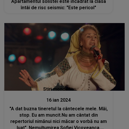
Apartamentul solistei este încadrat la clasa
întâi de risc seismic: "Este pericol"
Stiri mondene
16 ian 2024
"A dat buzna tineretul la cântecele mele. Măi,
stop. Eu am muncit.Nu am cântat din
repertoriul nimănui nici măcar o vorbă nu am
luat". Nemulțumirea Sofiei Vicoveanca.