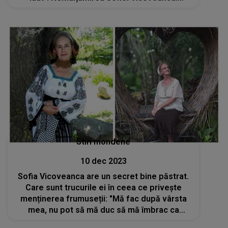
Artista le atrage atenția celor care îi
fredonează piesele
Stiri mondene
10 dec 2023
Sofia Vicoveanca are un secret bine păstrat.
Care sunt trucurile ei în ceea ce privește
menținerea frumuseții: "Mă fac după vârsta
mea, nu pot să mă duc să mă îmbrac ca
tinerii, că dau pe afară"