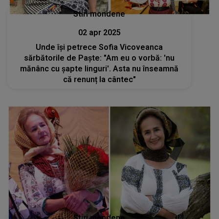
Stiri mondene
02 apr 2025
Unde își petrece Sofia Vicoveanca
sărbătorile de Paște: "Am eu o vorbă: 'nu
mănânc cu șapte linguri'. Asta nu înseamnă
că renunț la cântec"
Stiri mondene