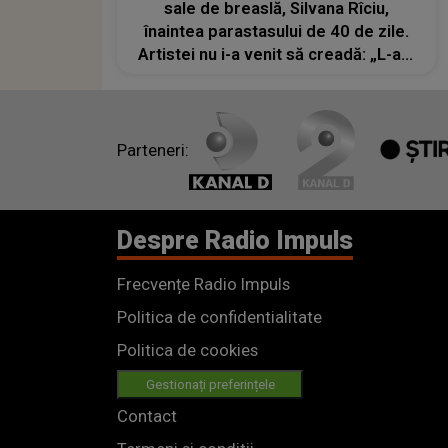
sale de breaslă, Silvana Rîciu,
înaintea parastasului de 40 de zile.
Artistei nu i-a venit să creadă: „L-am
întrebat «Drăgane, cum e la tine
acolo?»"
Parteneri:
Despre Radio Impuls
Frecvențe Radio Impuls
Politica de confidentialitate
Politica de cookies
Gestionați preferințele
Contact