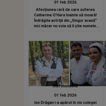
01 feb 2026
Afecțiunea rară de care suferea
Catherine O'Hara înainte să moară!
Îndrăgita actriță din „Singur acasă”
nici măcar nu voia să îi știe numele:
„Sunt un monstru, nu-i aşa?”
Stiri mondene
01 feb 2026
Ion Drăgan i-a apărut în vis colegei