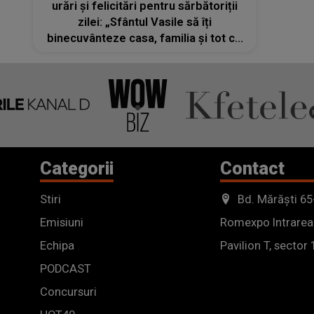
urări și felicitări pentru sărbătoriții
zilei: „Sfântul Vasile să îți
binecuvânteze casa, familia și tot ce
vei face anul acesta! Să ai sănătate
deplină, gânduri senine și sufletul plin
de bucurie! La mulți ani!”
Categorii
Contact
Stiri
Bd. Mărăști 65
Emisiuni
Romexpo Intrarea
Echipa
Pavilion T, sector 
PODCAST
Concursuri