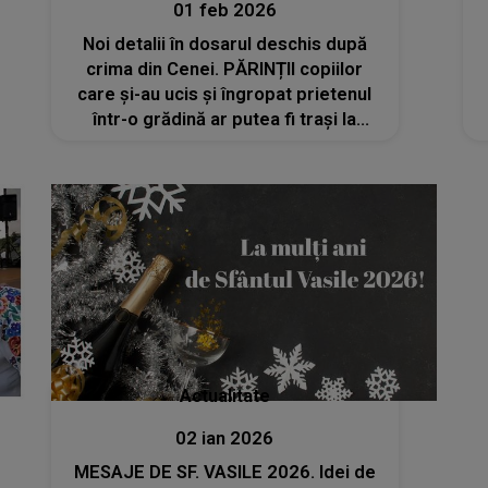
01 feb 2026
Noi detalii în dosarul deschis după
crima din Cenei. PĂRINȚII copiilor
care și-au ucis și îngropat prietenul
într-o grădină ar putea fi trași la
răspundere. ANUNȚUL făcut de
avocatul familiei lui Mario Alin
Berinde: „Am solicitat...”
Actualitate
02 ian 2026
MESAJE DE SF. VASILE 2026. Idei de