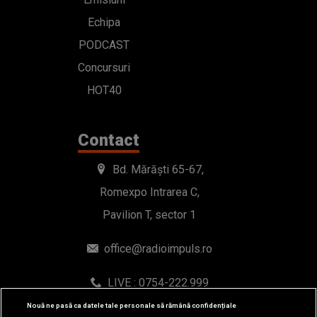
Echipa
PODCAST
Concursuri
HOT40
Contact
Bd. Mărăști 65-67,
Romexpo Intrarea C,
Pavilion T, sector 1
office@radioimpuls.ro
LIVE : 0754-222.999
WhatsApp: 0754-222.999
Nouă ne pasă ca datele tale personale să rămână confidențiale