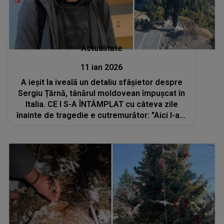
Actualitate
11 ian 2026
A ieșit la iveală un detaliu sfâșietor despre
Sergiu Țărnă, tânărul moldovean împușcat în
Italia. CE I S-A ÎNTÂMPLAT cu câteva zile
înainte de tragedie e cutremurător: "Aici l-am
căutat cu..."