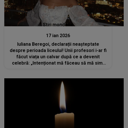
Stiri mondene
17 ian 2026
Iuliana Beregoi, declarații neașteptate
despre perioada liceului! Unii profesori i-ar fi
făcut viața un calvar după ce a devenit
celebră: „Intenționat mă făceau să mă simt
prost”