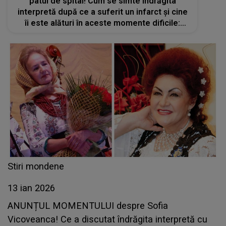
patul de spital! Cum se simte îndrăgita
interpretă după ce a suferit un infarct și cine
îi este alături în aceste momente dificile:
„Sunt la mâna medicilor”
Stiri mondene
13 ian 2026
ANUNȚUL MOMENTULUI despre Sofia
Vicoveanca! Ce a discutat îndrăgita interpretă cu