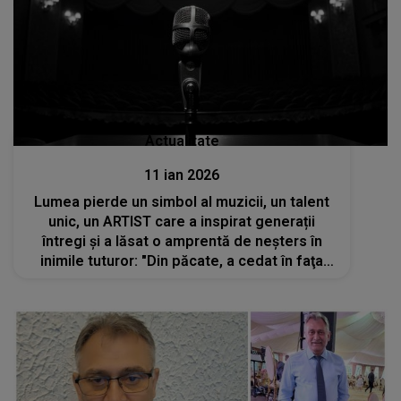
Actualitate
11 ian 2026
Lumea pierde un simbol al muzicii, un talent
unic, un ARTIST care a inspirat generații
întregi și a lăsat o amprentă de neșters în
inimile tuturor: "Din păcate, a cedat în faţa
unor...". Mulți NU POT SĂ CREADĂ că idolul lor
nu mai este printre noi