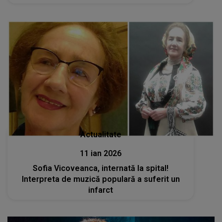
am să-ți mai văd zâmbetul luminos de pe
chipul tău!”
Actualitate
11 ian 2026
Sofia Vicoveanca, internată la spital!
Interpreta de muzică populară a suferit un
infarct