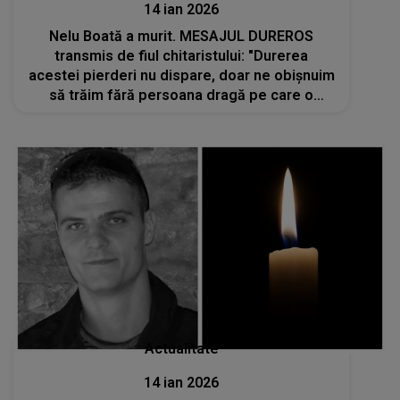
14 ian 2026
Nelu Boată a murit. MESAJUL DUREROS
transmis de fiul chitaristului: "Durerea
acestei pierderi nu dispare, doar ne obişnuim
să trăim fără persoana dragă pe care o
strigam...". CÂND și UNDE va avea loc
înmormântarea
Actualitate
14 ian 2026