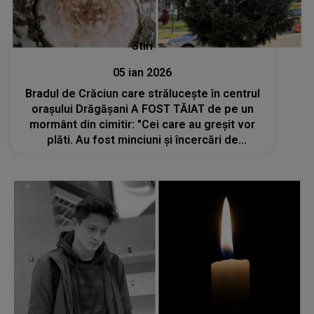
Stiri
05 ian 2026
Bradul de Crăciun care strălucește în centrul
orașului Drăgăşani A FOST TĂIAT de pe un
mormânt din cimitir: "Cei care au greșit vor
plăti. Au fost minciuni și încercări de
acoperire a faptelor". Ce spune familia
afectată și cum a reacționat primarul