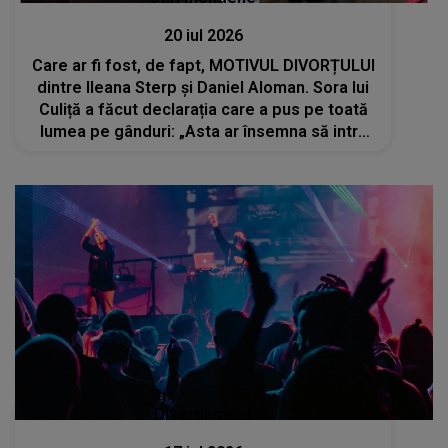
20 iul 2026
Care ar fi fost, de fapt, MOTIVUL DIVORȚULUI
dintre Ileana Sterp și Daniel Aloman. Sora lui
Culiță a făcut declarația care a pus pe toată
lumea pe gânduri: „Asta ar însemna să intru
într-un război cu el...”
Divertisment