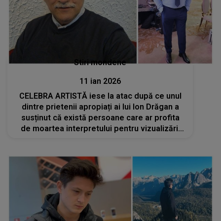
Stiri mondene
11 ian 2026
CELEBRA ARTISTĂ iese la atac după ce unul
dintre prietenii apropiați ai lui Ion Drăgan a
susținut că există persoane care ar profita
de moartea interpretului pentru vizualizări:
"Au început să mă judece, am tăcut, am ținut
în mine, dar..."