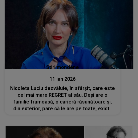
Stiri mondene
11 ian 2026
Nicoleta Luciu dezvăluie, în sfârșit, care este
cel mai mare REGRET al său. Deși are o
familie frumoasă, o carieră răsunătoare și,
din exterior, pare că le are pe toate, există
ceva ce o apasă pe suflet de ani buni: "Păcat
că n-a fost..."