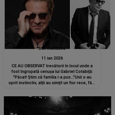
Stiri mondene
11 ian 2026
CE AU OBSERVAT trecătorii în locul unde a
fost îngropată cenușa lui Gabriel Cotabiță:
"Păcat! Știm că familia i-a pus..."Unii s-au
oprit instinctiv, alții au simțit un fior rece, fără
să știe exact de ce, dar au simțit nevoia să se
oprească câteva momente