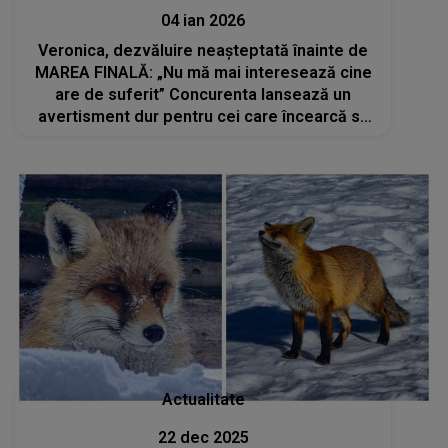
04 ian 2026
Veronica, dezvăluire neașteptată înainte de
MAREA FINALĂ: „Nu mă mai interesează cine
are de suferit” Concurenta lansează un
avertisment dur pentru cei care încearcă să
o manipuleze în privința votului ei: „Zilnic
primesc mesaje cu amenințări”
Actualitate
22 dec 2025