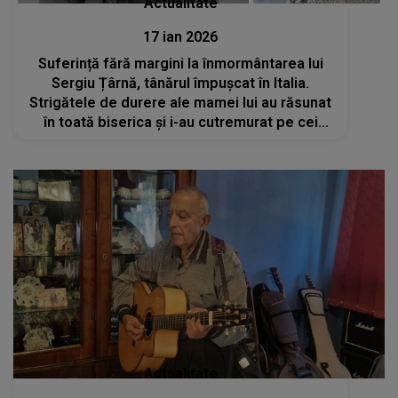
Actualitate
17 ian 2026
Suferință fără margini la înmormântarea lui
Sergiu Țârnă, tânărul împușcat în Italia.
Strigătele de durere ale mamei lui au răsunat
în toată biserica și i-au cutremurat pe cei
prezenți: „Dragul meu băiat, vor plăti pentru
tot ceea ce ți-au făcut”
Actualitate