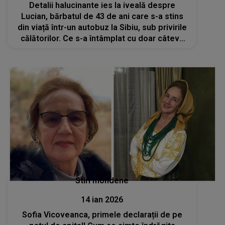
Detalii halucinante ies la iveală despre
Lucian, bărbatul de 43 de ani care s-a stins
din viață într-un autobuz la Sibiu, sub privirile
călătorilor. Ce s-a întâmplat cu doar câteva
ore înainte de deces? Colegii de muncă s-au
oferit să cheme o ambulanță
Stiri mondene
14 ian 2026
Sofia Vicoveanca, primele declarații de pe