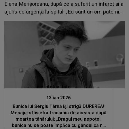
Elena Merișoreanu, după ce a suferit un infarct și a
ajuns de urgență la spital: „Eu sunt un om puternic
și ce nu pot face doctorii, face Dumnezeu prin
oameni”
Actualitate
13 ian 2026
Bunica lui Sergiu Țârnă își strigă DUREREA!
Mesajul sfâșietor transmis de aceasta după
moartea tânărului: „Dragul meu nepoțel,
bunica nu se poate împăca cu gândul că nu