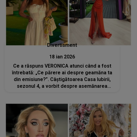
Divertisment
18 ian 2026
Ce a răspuns VERONICA atunci când a fost
întrebată: „Ce părere ai despre geamăna ta
din emisiune?”. Câștigătoarea Casa Iubirii,
sezonul 4, a vorbit despre asemănarea
dintre ea și CAROLINA: „Mă gândesc că îmi
simțiți lipsa și de aceea...”