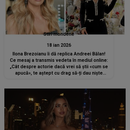
Stiri mondene
18 ian 2026
Ilona Brezoianu îi dă replica Andreei Bălan!
Ce mesaj a transmis vedeta în mediul online:
„Cât despre actorie dacă vrei să știi «cum se
apucă», te aștept cu drag să-ți dau niște
sfaturi”