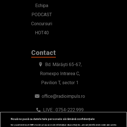
Echipa
PODCAST
Concursuri
HOT40
Contact
Bd. Mărăști 65-67,
Romexpo Intrarea C,
Pavilion T, sector 1
office@radioimpuls.ro
LIVE : 0754-222.999
WhatsApp: 0754-222.999
Nouă ne pasă ca datele tale personale să rămână confidențiale
Noi și partenerii noștri
589
stocăm și/sau accesăm informații pe dispozitivul dvs., precum identificatorii cookie unici pentru