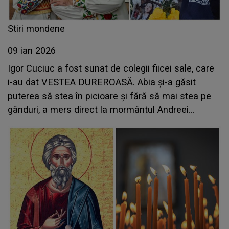
Stiri mondene
09 ian 2026
Igor Cuciuc a fost sunat de colegii fiicei sale, care
i-au dat VESTEA DUREROASĂ. Abia și-a găsit
puterea să stea în picioare și fără să mai stea pe
gânduri, a mers direct la mormântul Andreei
Cuciuc: "Plângeam și nu aveam stare să...". CE S-A
ÎNTÂMPLAT