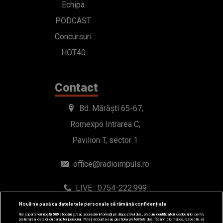
Echipa
PODCAST
Concursuri
HOT40
Contact
Bd. Mărăști 65-67,
Romexpo Intrarea C,
Pavilion T, sector 1
office@radioimpuls.ro
LIVE : 0754-222.999
WhatsApp: 0754-222.999
Nouă ne pasă ca datele tale personale să rămână confidențiale
Noi și partenerii noștri
589
stocăm și/sau accesăm informații pe dispozitivul dvs., precum identificatorii cookie unici pentru
prelucrarea datelor cu caracter personal. Puteți accepta sau gestiona preferințele dvs. făcând clic mai jos, respectiv vă