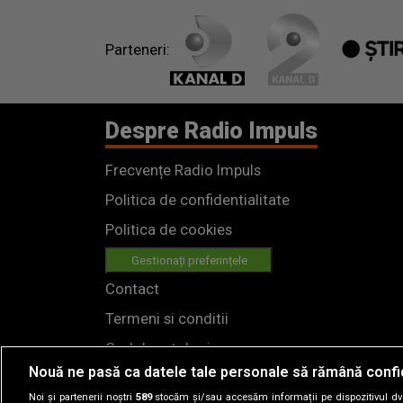
Parteneri:
Despre Radio Impuls
Frecvențe Radio Impuls
Politica de confidentialitate
Politica de cookies
Gestionați preferințele
Contact
Termeni si conditii
Cod deontologic
Nouă ne pasă ca datele tale personale să rămână confi
Regulamente
Noi și partenerii noștri
589
stocăm și/sau accesăm informații pe dispozitivul dvs.