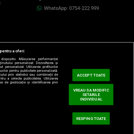
1
WhatsApp: 0754-222.999
pentru a oferi:
dispozitiv. Măsurarea performanței
ținutului personalizat. Dezvoltarea și
t personalizat. Utilizarea profilurilor
urilor pentru publicitate personalizată.
ului prin statistici sau combinații de
ACCEPT TOATE
tru a selecta publicitatea. Utilizarea
se de geolocație și identificarea prin
VREAU SA MODIFIC
SETARILE
ervate.
INDIVIDUAL
RESPING TOATE