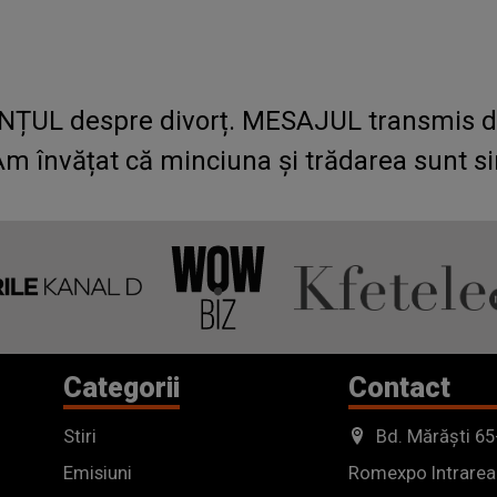
ȚUL despre divorț. MESAJUL transmis de
„Am învățat că minciuna și trădarea sunt s
Categorii
Contact
Stiri
Bd. Mărăști 65
Emisiuni
Romexpo Intrarea