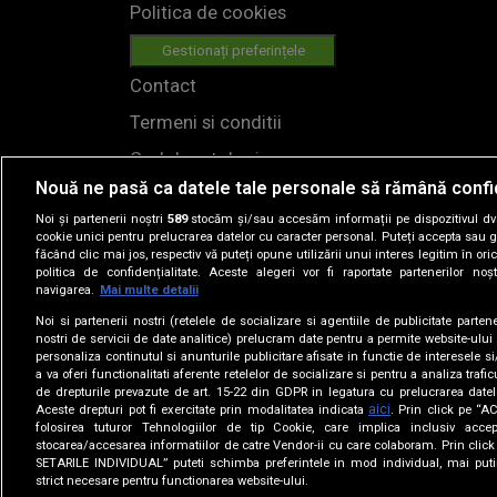
Politica de cookies
Gestionați preferințele
Contact
Termeni si conditii
Cod deontologic
Nouă ne pasă ca datele tale personale să rămână confi
Regulamente
Noi și partenerii noștri
589
stocăm și/sau accesăm informații pe dispozitivul dvs.
cookie unici pentru prelucrarea datelor cu caracter personal. Puteți accepta sau g
făcând clic mai jos, respectiv vă puteți opune utilizării unui interes legitim în 
politica de confidențialitate. Aceste alegeri vor fi raportate partenerilor no
navigarea.
Mai multe detalii
Noi si partenerii nostri (retelele de socializare si agentiile de publicitate parten
nostri de servicii de date analitice) prelucram date pentru a permite website-ului
personaliza continutul si anunturile publicitare afisate in functie de interesele si
© 2019
a va oferi functionalitati aferente retelelor de socializare si pentru a analiza trafic
de drepturile prevazute de art. 15-22 din GDPR in legatura cu prelucrarea datel
aici
Aceste drepturi pot fi exercitate prin modalitatea indicata
. Prin click pe “
folosirea tuturor Tehnologiilor de tip Cookie, care implica inclusiv accep
BA
stocarea/accesarea informatiilor de catre Vendor-ii cu care colaboram. Prin cl
Loading...
SETARILE INDIVIDUAL” puteti schimba preferintele in mod individual, mai puti
KA
strict necesare pentru functionarea website-ului.