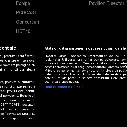
Echipa
Pavilion T, sector 
PODCAST
Concursuri
HOT40
dențiale
Atât noi, cât și partenerii noștri prelucrăm datele 
, precum identificatorii
Stocarea și/sau accesarea informațiilor de pe un 
reclamelor. Utilizarea profilurilor pentru selectarea con
estiona preferințele dvs.
îmbunătățirea serviciilor. Crearea profilurilor de conținu
orice moment pe pagina cu
pentru selectarea publicității personalizate. Crearea profil
ștri și nu vă vor afecta
Măsurarea performanței conținutului. Înțelegerea public
date din surse diferite. Utilizarea de date limitate pen
datelor limitate pentru a selecta conținutul. Date preci
scanarea dispozitivului.
ere, precum si furnizorii
 sa functioneze, pentru a
Listă parteneri (furnizori)
/sau profilul dvs., pentru
-2026 DOGAN MEDIA INTERNATIONAL SA, Toate drepturile rez
ul pe website. Beneficiati
or cu caracter personal.
ACCEPT TOATE”, acceptati
tul dvs. cu privire la
RĂ LA BARĂ
ick pe “VREAU SA MODIFIC
n cele legate de cookie
TO & JON - Turn The Lights Off