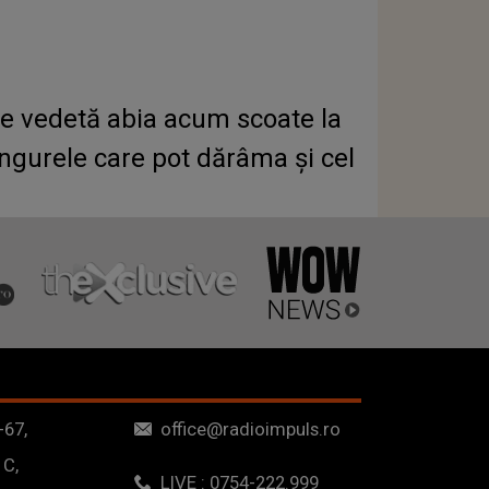
 vedetă abia acum scoate la
ingurele care pot dărâma și cel
-67,
office@radioimpuls.ro
 C,
LIVE : 0754-222.999