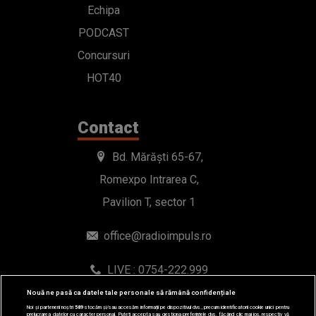
Echipa
PODCAST
Concursuri
HOT40
Contact
Bd. Mărăști 65-67,
Romexpo Intrarea C,
Pavilion T, sector 1
office@radioimpuls.ro
LIVE : 0754-222.999
WhatsApp: 0754-222.999
Nouă ne pasă ca datele tale personale să rămână confidențiale
Noi și partenerii noștri
589
stocăm și/sau accesăm informații pe dispozitivul dvs., precum identificatorii cookie unici pentru
prelucrarea datelor cu caracter personal. Puteți accepta sau gestiona preferințele dvs. făcând clic mai jos, respectiv vă