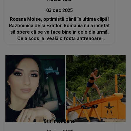
03 dec 2025
Roxana Moise, optimistă până în ultima clipă!
Războinica de la Exatlon România nu a încetat
să spere că se va face bine în cele din urmă.
Ce a scos la iveală o fostă antrenoare
despre problemele ei de sănătate? „Acum 3
săptămâni a avut un episod mai greu”
Stiri mondene