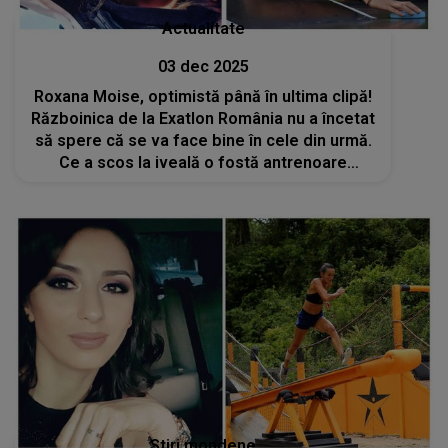
Actualitate
03 dec 2025
Roxana Moise, optimistă până în ultima clipă!
Războinica de la Exatlon România nu a încetat
să spere că se va face bine în cele din urmă.
Ce a scos la iveală o fostă antrenoare
despre problemele ei de sănătate? „Acum 3
săptămâni a avut un episod mai greu”
Stiri mondene