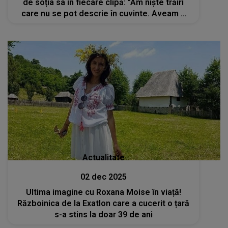
de soția sa în fiecare clipă: "Am niște trăiri
care nu se pot descrie în cuvinte. Aveam o
relație aproape de perfecțiune, mai ales de
când a..."
Actualitate
02 dec 2025
Ultima imagine cu Roxana Moise în viață!
Războinica de la Exatlon care a cucerit o țară
s-a stins la doar 39 de ani