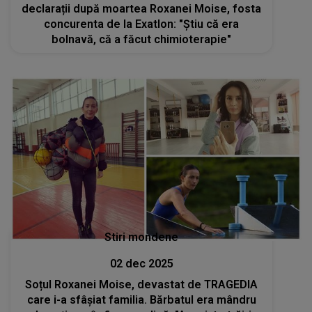
declarații după moartea Roxanei Moise, fosta
concurenta de la Exatlon: "Știu că era
bolnavă, că a făcut chimioterapie"
Stiri mondene
02 dec 2025
Soțul Roxanei Moise, devastat de TRAGEDIA
care i-a sfâșiat familia. Bărbatul era mândru