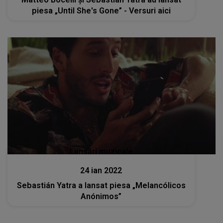
piesa „Until She's Gone” - Versuri aici
Lansări muzicale
24 ian 2022
Sebastián Yatra a lansat piesa „Melancólicos
Anónimos”