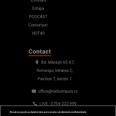
Emisiuni
Echipa
PODCAST
Concursuri
HOT40
Contact
Bd. Mărăști 65-67,
Romexpo Intrarea C,
Pavilion T, sector 1
office@radioimpuls.ro
LIVE : 0754-222.999
WhatsApp: 0754-222.999
Nouă ne pasă ca datele tale personale să rămână confidențiale